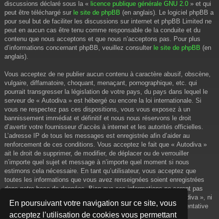
discussions déclaré sous la «
licence publique générale GNU 2.0
» et qui
peut être téléchargé sur
le site de phpBB
(en anglais). Le logiciel phpBB a
pour seul but de faciliter les discussions sur internet et phpBB Limited ne
peut en aucun cas être tenu comme responsable de la conduite et du
contenu que nous acceptons et que nous n’acceptons pas. Pour plus
d’informations concernant phpBB, veuillez consulter
le site de phpBB
(en
anglais).
Vous acceptez de ne publier aucun contenu à caractère abusif, obscène,
vulgaire, diffamatoire, choquant, menaçant, pornographique, etc. qui
pourrait transgresser la législation de votre pays, du pays dans lequel le
serveur de « Autodiva » est hébergé ou encore la loi internationale. Si
vous ne respectez pas ces dispositions, vous vous exposez à un
bannissement immédiat et définitif et nous nous réservons le droit
d’avertir votre fournisseur d’accès à internet et les autorités officielles.
L’adresse IP de tous les messages est enregistrée afin d’aider au
renforcement de ces conditions. Vous acceptez le fait que « Autodiva »
ait le droit de supprimer, de modifier, de déplacer ou de verrouiller
n’importe quel sujet et message à n’importe quel moment si nous
estimons cela nécessaire. En tant qu’utilisateur, vous acceptez que
toutes les informations que vous avez renseignées soient enregistrées
dans notre base de données. Bien que ces informations ne seront pas
diffusées à une tierce partie sans votre consentement, ni « Autodiva », ni
En poursuivant votre navigation sur ce site, vous
phpBB, ne pourront être tenus comme responsables en cas de tentative
acceptez l’utilisation de cookies vous permettant
de piratage informatique visant à compromettre vos données.