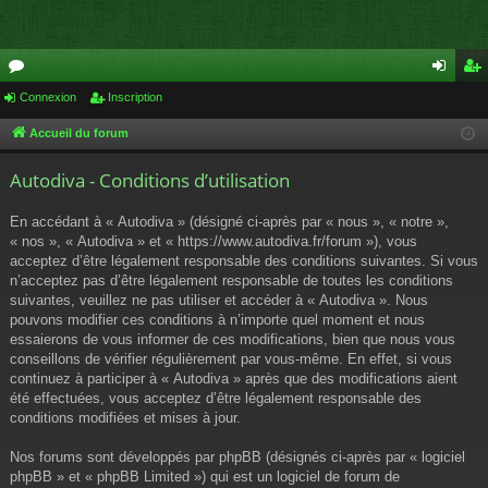
or
Connexion
Inscription
on
ns
u
ne
cri
Accueil du forum
m
xi
pti
Autodiva - Conditions d’utilisation
s
on
on
En accédant à « Autodiva » (désigné ci-après par « nous », « notre »,
« nos », « Autodiva » et « https://www.autodiva.fr/forum »), vous
acceptez d’être légalement responsable des conditions suivantes. Si vous
n’acceptez pas d’être légalement responsable de toutes les conditions
suivantes, veuillez ne pas utiliser et accéder à « Autodiva ». Nous
pouvons modifier ces conditions à n’importe quel moment et nous
essaierons de vous informer de ces modifications, bien que nous vous
conseillons de vérifier régulièrement par vous-même. En effet, si vous
continuez à participer à « Autodiva » après que des modifications aient
été effectuées, vous acceptez d’être légalement responsable des
conditions modifiées et mises à jour.
Nos forums sont développés par phpBB (désignés ci-après par « logiciel
phpBB » et « phpBB Limited ») qui est un logiciel de forum de