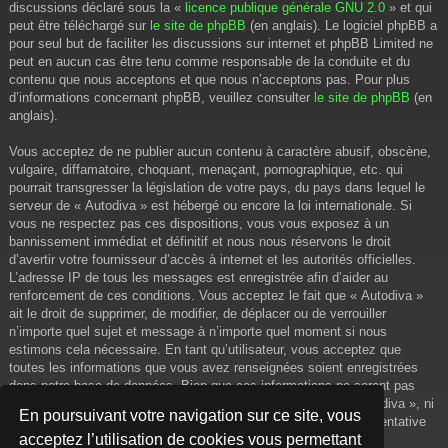
discussions déclaré sous la «
licence publique générale GNU 2.0
» et qui
peut être téléchargé sur
le site de phpBB
(en anglais). Le logiciel phpBB a
pour seul but de faciliter les discussions sur internet et phpBB Limited ne
peut en aucun cas être tenu comme responsable de la conduite et du
contenu que nous acceptons et que nous n’acceptons pas. Pour plus
d’informations concernant phpBB, veuillez consulter
le site de phpBB
(en
anglais).
Vous acceptez de ne publier aucun contenu à caractère abusif, obscène,
vulgaire, diffamatoire, choquant, menaçant, pornographique, etc. qui
pourrait transgresser la législation de votre pays, du pays dans lequel le
serveur de « Autodiva » est hébergé ou encore la loi internationale. Si
vous ne respectez pas ces dispositions, vous vous exposez à un
bannissement immédiat et définitif et nous nous réservons le droit
d’avertir votre fournisseur d’accès à internet et les autorités officielles.
L’adresse IP de tous les messages est enregistrée afin d’aider au
renforcement de ces conditions. Vous acceptez le fait que « Autodiva »
ait le droit de supprimer, de modifier, de déplacer ou de verrouiller
n’importe quel sujet et message à n’importe quel moment si nous
estimons cela nécessaire. En tant qu’utilisateur, vous acceptez que
toutes les informations que vous avez renseignées soient enregistrées
dans notre base de données. Bien que ces informations ne seront pas
diffusées à une tierce partie sans votre consentement, ni « Autodiva », ni
En poursuivant votre navigation sur ce site, vous
phpBB, ne pourront être tenus comme responsables en cas de tentative
acceptez l’utilisation de cookies vous permettant
de piratage informatique visant à compromettre vos données.