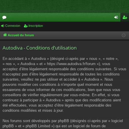
or
Connexion
Inscription
on
ns
u
ne
cri
Accueil du forum
m
xi
pti
Autodiva - Conditions d’utilisation
s
on
on
En accédant à « Autodiva » (désigné ci-après par « nous », « notre »,
« nos », « Autodiva » et « https://www.autodiva.fr/forum »), vous
acceptez d’être légalement responsable des conditions suivantes. Si vous
n’acceptez pas d’être légalement responsable de toutes les conditions
suivantes, veuillez ne pas utiliser et accéder à « Autodiva ». Nous
pouvons modifier ces conditions à n’importe quel moment et nous
essaierons de vous informer de ces modifications, bien que nous vous
conseillons de vérifier régulièrement par vous-même. En effet, si vous
continuez à participer à « Autodiva » après que des modifications aient
été effectuées, vous acceptez d’être légalement responsable des
conditions modifiées et mises à jour.
Nos forums sont développés par phpBB (désignés ci-après par « logiciel
phpBB » et « phpBB Limited ») qui est un logiciel de forum de