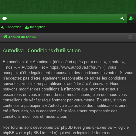
or
Connexion
Inscription
on
ns
u
ne
cri
Accueil du forum
m
xi
pti
Autodiva - Conditions d’utilisation
s
on
on
En accédant à « Autodiva » (désigné ci-après par « nous », « notre »,
« nos », « Autodiva » et « https://www.autodiva.fr/forum »), vous
acceptez d’être légalement responsable des conditions suivantes. Si vous
n’acceptez pas d’être légalement responsable de toutes les conditions
suivantes, veuillez ne pas utiliser et accéder à « Autodiva ». Nous
pouvons modifier ces conditions à n’importe quel moment et nous
essaierons de vous informer de ces modifications, bien que nous vous
conseillons de vérifier régulièrement par vous-même. En effet, si vous
continuez à participer à « Autodiva » après que des modifications aient
été effectuées, vous acceptez d’être légalement responsable des
conditions modifiées et mises à jour.
Nos forums sont développés par phpBB (désignés ci-après par « logiciel
phpBB » et « phpBB Limited ») qui est un logiciel de forum de