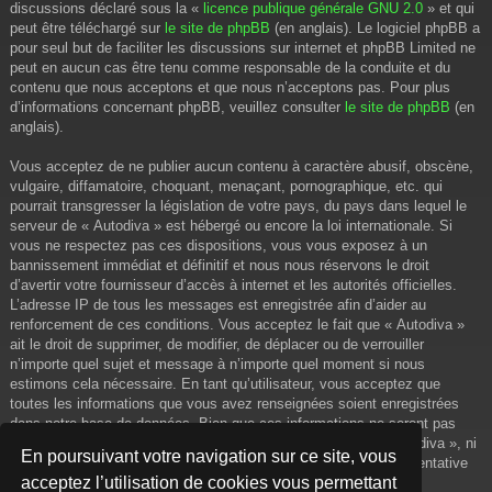
discussions déclaré sous la «
licence publique générale GNU 2.0
» et qui
peut être téléchargé sur
le site de phpBB
(en anglais). Le logiciel phpBB a
pour seul but de faciliter les discussions sur internet et phpBB Limited ne
peut en aucun cas être tenu comme responsable de la conduite et du
contenu que nous acceptons et que nous n’acceptons pas. Pour plus
d’informations concernant phpBB, veuillez consulter
le site de phpBB
(en
anglais).
Vous acceptez de ne publier aucun contenu à caractère abusif, obscène,
vulgaire, diffamatoire, choquant, menaçant, pornographique, etc. qui
pourrait transgresser la législation de votre pays, du pays dans lequel le
serveur de « Autodiva » est hébergé ou encore la loi internationale. Si
vous ne respectez pas ces dispositions, vous vous exposez à un
bannissement immédiat et définitif et nous nous réservons le droit
d’avertir votre fournisseur d’accès à internet et les autorités officielles.
L’adresse IP de tous les messages est enregistrée afin d’aider au
renforcement de ces conditions. Vous acceptez le fait que « Autodiva »
ait le droit de supprimer, de modifier, de déplacer ou de verrouiller
n’importe quel sujet et message à n’importe quel moment si nous
estimons cela nécessaire. En tant qu’utilisateur, vous acceptez que
toutes les informations que vous avez renseignées soient enregistrées
dans notre base de données. Bien que ces informations ne seront pas
diffusées à une tierce partie sans votre consentement, ni « Autodiva », ni
En poursuivant votre navigation sur ce site, vous
phpBB, ne pourront être tenus comme responsables en cas de tentative
acceptez l’utilisation de cookies vous permettant
de piratage informatique visant à compromettre vos données.