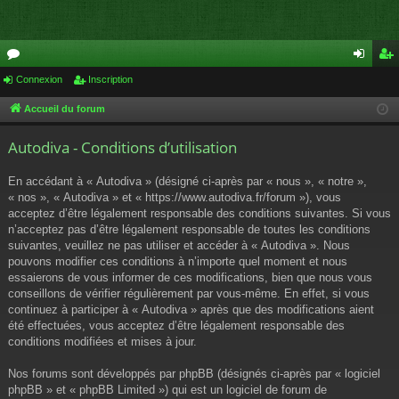
or
Connexion
Inscription
on
ns
u
ne
cri
Accueil du forum
m
xi
pti
Autodiva - Conditions d’utilisation
s
on
on
En accédant à « Autodiva » (désigné ci-après par « nous », « notre »,
« nos », « Autodiva » et « https://www.autodiva.fr/forum »), vous
acceptez d’être légalement responsable des conditions suivantes. Si vous
n’acceptez pas d’être légalement responsable de toutes les conditions
suivantes, veuillez ne pas utiliser et accéder à « Autodiva ». Nous
pouvons modifier ces conditions à n’importe quel moment et nous
essaierons de vous informer de ces modifications, bien que nous vous
conseillons de vérifier régulièrement par vous-même. En effet, si vous
continuez à participer à « Autodiva » après que des modifications aient
été effectuées, vous acceptez d’être légalement responsable des
conditions modifiées et mises à jour.
Nos forums sont développés par phpBB (désignés ci-après par « logiciel
phpBB » et « phpBB Limited ») qui est un logiciel de forum de