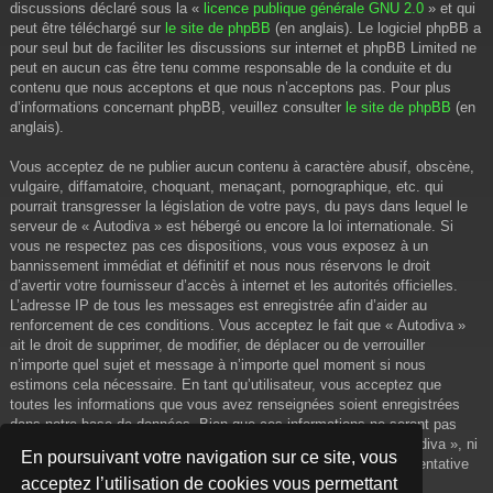
discussions déclaré sous la «
licence publique générale GNU 2.0
» et qui
peut être téléchargé sur
le site de phpBB
(en anglais). Le logiciel phpBB a
pour seul but de faciliter les discussions sur internet et phpBB Limited ne
peut en aucun cas être tenu comme responsable de la conduite et du
contenu que nous acceptons et que nous n’acceptons pas. Pour plus
d’informations concernant phpBB, veuillez consulter
le site de phpBB
(en
anglais).
Vous acceptez de ne publier aucun contenu à caractère abusif, obscène,
vulgaire, diffamatoire, choquant, menaçant, pornographique, etc. qui
pourrait transgresser la législation de votre pays, du pays dans lequel le
serveur de « Autodiva » est hébergé ou encore la loi internationale. Si
vous ne respectez pas ces dispositions, vous vous exposez à un
bannissement immédiat et définitif et nous nous réservons le droit
d’avertir votre fournisseur d’accès à internet et les autorités officielles.
L’adresse IP de tous les messages est enregistrée afin d’aider au
renforcement de ces conditions. Vous acceptez le fait que « Autodiva »
ait le droit de supprimer, de modifier, de déplacer ou de verrouiller
n’importe quel sujet et message à n’importe quel moment si nous
estimons cela nécessaire. En tant qu’utilisateur, vous acceptez que
toutes les informations que vous avez renseignées soient enregistrées
dans notre base de données. Bien que ces informations ne seront pas
diffusées à une tierce partie sans votre consentement, ni « Autodiva », ni
En poursuivant votre navigation sur ce site, vous
phpBB, ne pourront être tenus comme responsables en cas de tentative
acceptez l’utilisation de cookies vous permettant
de piratage informatique visant à compromettre vos données.