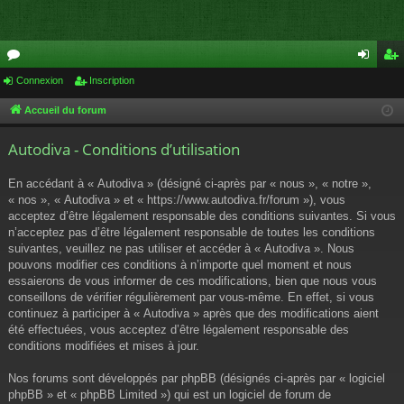
or
Connexion
Inscription
on
ns
u
ne
cri
Accueil du forum
m
xi
pti
Autodiva - Conditions d’utilisation
s
on
on
En accédant à « Autodiva » (désigné ci-après par « nous », « notre »,
« nos », « Autodiva » et « https://www.autodiva.fr/forum »), vous
acceptez d’être légalement responsable des conditions suivantes. Si vous
n’acceptez pas d’être légalement responsable de toutes les conditions
suivantes, veuillez ne pas utiliser et accéder à « Autodiva ». Nous
pouvons modifier ces conditions à n’importe quel moment et nous
essaierons de vous informer de ces modifications, bien que nous vous
conseillons de vérifier régulièrement par vous-même. En effet, si vous
continuez à participer à « Autodiva » après que des modifications aient
été effectuées, vous acceptez d’être légalement responsable des
conditions modifiées et mises à jour.
Nos forums sont développés par phpBB (désignés ci-après par « logiciel
phpBB » et « phpBB Limited ») qui est un logiciel de forum de