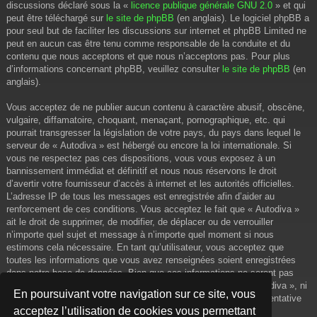
discussions déclaré sous la «
licence publique générale GNU 2.0
» et qui
peut être téléchargé sur
le site de phpBB
(en anglais). Le logiciel phpBB a
pour seul but de faciliter les discussions sur internet et phpBB Limited ne
peut en aucun cas être tenu comme responsable de la conduite et du
contenu que nous acceptons et que nous n’acceptons pas. Pour plus
d’informations concernant phpBB, veuillez consulter
le site de phpBB
(en
anglais).
Vous acceptez de ne publier aucun contenu à caractère abusif, obscène,
vulgaire, diffamatoire, choquant, menaçant, pornographique, etc. qui
pourrait transgresser la législation de votre pays, du pays dans lequel le
serveur de « Autodiva » est hébergé ou encore la loi internationale. Si
vous ne respectez pas ces dispositions, vous vous exposez à un
bannissement immédiat et définitif et nous nous réservons le droit
d’avertir votre fournisseur d’accès à internet et les autorités officielles.
L’adresse IP de tous les messages est enregistrée afin d’aider au
renforcement de ces conditions. Vous acceptez le fait que « Autodiva »
ait le droit de supprimer, de modifier, de déplacer ou de verrouiller
n’importe quel sujet et message à n’importe quel moment si nous
estimons cela nécessaire. En tant qu’utilisateur, vous acceptez que
toutes les informations que vous avez renseignées soient enregistrées
dans notre base de données. Bien que ces informations ne seront pas
diffusées à une tierce partie sans votre consentement, ni « Autodiva », ni
En poursuivant votre navigation sur ce site, vous
phpBB, ne pourront être tenus comme responsables en cas de tentative
acceptez l’utilisation de cookies vous permettant
de piratage informatique visant à compromettre vos données.