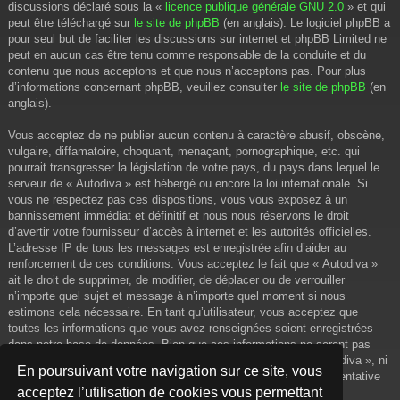
discussions déclaré sous la «
licence publique générale GNU 2.0
» et qui
peut être téléchargé sur
le site de phpBB
(en anglais). Le logiciel phpBB a
pour seul but de faciliter les discussions sur internet et phpBB Limited ne
peut en aucun cas être tenu comme responsable de la conduite et du
contenu que nous acceptons et que nous n’acceptons pas. Pour plus
d’informations concernant phpBB, veuillez consulter
le site de phpBB
(en
anglais).
Vous acceptez de ne publier aucun contenu à caractère abusif, obscène,
vulgaire, diffamatoire, choquant, menaçant, pornographique, etc. qui
pourrait transgresser la législation de votre pays, du pays dans lequel le
serveur de « Autodiva » est hébergé ou encore la loi internationale. Si
vous ne respectez pas ces dispositions, vous vous exposez à un
bannissement immédiat et définitif et nous nous réservons le droit
d’avertir votre fournisseur d’accès à internet et les autorités officielles.
L’adresse IP de tous les messages est enregistrée afin d’aider au
renforcement de ces conditions. Vous acceptez le fait que « Autodiva »
ait le droit de supprimer, de modifier, de déplacer ou de verrouiller
n’importe quel sujet et message à n’importe quel moment si nous
estimons cela nécessaire. En tant qu’utilisateur, vous acceptez que
toutes les informations que vous avez renseignées soient enregistrées
dans notre base de données. Bien que ces informations ne seront pas
diffusées à une tierce partie sans votre consentement, ni « Autodiva », ni
En poursuivant votre navigation sur ce site, vous
phpBB, ne pourront être tenus comme responsables en cas de tentative
acceptez l’utilisation de cookies vous permettant
de piratage informatique visant à compromettre vos données.