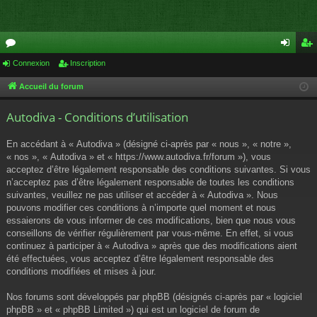
or
Connexion
Inscription
on
ns
u
ne
cri
Accueil du forum
m
xi
pti
Autodiva - Conditions d’utilisation
s
on
on
En accédant à « Autodiva » (désigné ci-après par « nous », « notre »,
« nos », « Autodiva » et « https://www.autodiva.fr/forum »), vous
acceptez d’être légalement responsable des conditions suivantes. Si vous
n’acceptez pas d’être légalement responsable de toutes les conditions
suivantes, veuillez ne pas utiliser et accéder à « Autodiva ». Nous
pouvons modifier ces conditions à n’importe quel moment et nous
essaierons de vous informer de ces modifications, bien que nous vous
conseillons de vérifier régulièrement par vous-même. En effet, si vous
continuez à participer à « Autodiva » après que des modifications aient
été effectuées, vous acceptez d’être légalement responsable des
conditions modifiées et mises à jour.
Nos forums sont développés par phpBB (désignés ci-après par « logiciel
phpBB » et « phpBB Limited ») qui est un logiciel de forum de