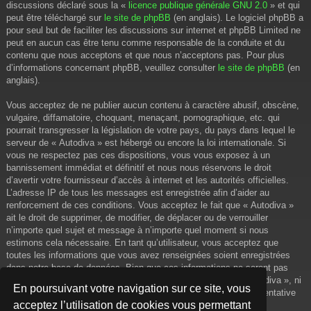
discussions déclaré sous la «
licence publique générale GNU 2.0
» et qui
peut être téléchargé sur
le site de phpBB
(en anglais). Le logiciel phpBB a
pour seul but de faciliter les discussions sur internet et phpBB Limited ne
peut en aucun cas être tenu comme responsable de la conduite et du
contenu que nous acceptons et que nous n’acceptons pas. Pour plus
d’informations concernant phpBB, veuillez consulter
le site de phpBB
(en
anglais).
Vous acceptez de ne publier aucun contenu à caractère abusif, obscène,
vulgaire, diffamatoire, choquant, menaçant, pornographique, etc. qui
pourrait transgresser la législation de votre pays, du pays dans lequel le
serveur de « Autodiva » est hébergé ou encore la loi internationale. Si
vous ne respectez pas ces dispositions, vous vous exposez à un
bannissement immédiat et définitif et nous nous réservons le droit
d’avertir votre fournisseur d’accès à internet et les autorités officielles.
L’adresse IP de tous les messages est enregistrée afin d’aider au
renforcement de ces conditions. Vous acceptez le fait que « Autodiva »
ait le droit de supprimer, de modifier, de déplacer ou de verrouiller
n’importe quel sujet et message à n’importe quel moment si nous
estimons cela nécessaire. En tant qu’utilisateur, vous acceptez que
toutes les informations que vous avez renseignées soient enregistrées
dans notre base de données. Bien que ces informations ne seront pas
diffusées à une tierce partie sans votre consentement, ni « Autodiva », ni
En poursuivant votre navigation sur ce site, vous
phpBB, ne pourront être tenus comme responsables en cas de tentative
acceptez l’utilisation de cookies vous permettant
de piratage informatique visant à compromettre vos données.