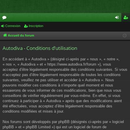
or
Connexion
Inscription
on
ns
u
ne
cri
Accueil du forum
m
xi
pti
Autodiva - Conditions d’utilisation
s
on
on
En accédant à « Autodiva » (désigné ci-après par « nous », « notre »,
« nos », « Autodiva » et « https://www.autodiva.fr/forum »), vous
acceptez d’être légalement responsable des conditions suivantes. Si vous
n’acceptez pas d’être légalement responsable de toutes les conditions
suivantes, veuillez ne pas utiliser et accéder à « Autodiva ». Nous
pouvons modifier ces conditions à n’importe quel moment et nous
essaierons de vous informer de ces modifications, bien que nous vous
conseillons de vérifier régulièrement par vous-même. En effet, si vous
continuez à participer à « Autodiva » après que des modifications aient
été effectuées, vous acceptez d’être légalement responsable des
conditions modifiées et mises à jour.
Nos forums sont développés par phpBB (désignés ci-après par « logiciel
phpBB » et « phpBB Limited ») qui est un logiciel de forum de