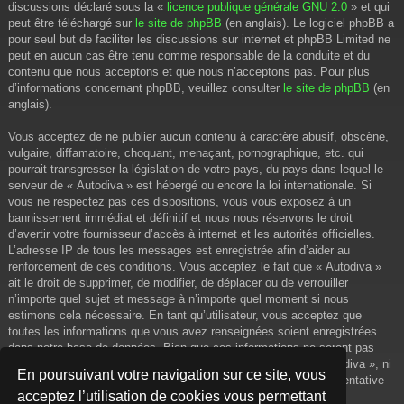
discussions déclaré sous la «
licence publique générale GNU 2.0
» et qui
peut être téléchargé sur
le site de phpBB
(en anglais). Le logiciel phpBB a
pour seul but de faciliter les discussions sur internet et phpBB Limited ne
peut en aucun cas être tenu comme responsable de la conduite et du
contenu que nous acceptons et que nous n’acceptons pas. Pour plus
d’informations concernant phpBB, veuillez consulter
le site de phpBB
(en
anglais).
Vous acceptez de ne publier aucun contenu à caractère abusif, obscène,
vulgaire, diffamatoire, choquant, menaçant, pornographique, etc. qui
pourrait transgresser la législation de votre pays, du pays dans lequel le
serveur de « Autodiva » est hébergé ou encore la loi internationale. Si
vous ne respectez pas ces dispositions, vous vous exposez à un
bannissement immédiat et définitif et nous nous réservons le droit
d’avertir votre fournisseur d’accès à internet et les autorités officielles.
L’adresse IP de tous les messages est enregistrée afin d’aider au
renforcement de ces conditions. Vous acceptez le fait que « Autodiva »
ait le droit de supprimer, de modifier, de déplacer ou de verrouiller
n’importe quel sujet et message à n’importe quel moment si nous
estimons cela nécessaire. En tant qu’utilisateur, vous acceptez que
toutes les informations que vous avez renseignées soient enregistrées
dans notre base de données. Bien que ces informations ne seront pas
diffusées à une tierce partie sans votre consentement, ni « Autodiva », ni
En poursuivant votre navigation sur ce site, vous
phpBB, ne pourront être tenus comme responsables en cas de tentative
acceptez l’utilisation de cookies vous permettant
de piratage informatique visant à compromettre vos données.