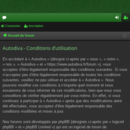
or
Connexion
Inscription
on
ns
u
ne
cri
Accueil du forum
m
xi
pti
Autodiva - Conditions d’utilisation
s
on
on
En accédant à « Autodiva » (désigné ci-après par « nous », « notre »,
« nos », « Autodiva » et « https://www.autodiva.fr/forum »), vous
acceptez d’être légalement responsable des conditions suivantes. Si vous
n’acceptez pas d’être légalement responsable de toutes les conditions
suivantes, veuillez ne pas utiliser et accéder à « Autodiva ». Nous
pouvons modifier ces conditions à n’importe quel moment et nous
essaierons de vous informer de ces modifications, bien que nous vous
conseillons de vérifier régulièrement par vous-même. En effet, si vous
continuez à participer à « Autodiva » après que des modifications aient
été effectuées, vous acceptez d’être légalement responsable des
conditions modifiées et mises à jour.
Nos forums sont développés par phpBB (désignés ci-après par « logiciel
phpBB » et « phpBB Limited ») qui est un logiciel de forum de