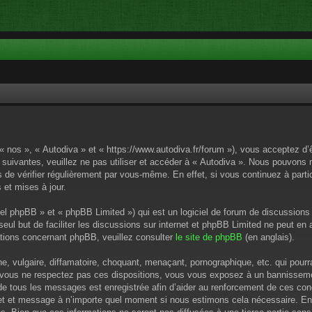
 « nos », « Autodiva » et « https://www.autodiva.fr/forum »), vous acceptez d
 suivantes, veuillez ne pas utiliser et accéder à « Autodiva ». Nous pouvons
de vérifier régulièrement par vous-même. En effet, si vous continuez à parti
 et mises à jour.
el phpBB » et « phpBB Limited ») qui est un logiciel de forum de discussions
 seul but de faciliter les discussions sur internet et phpBB Limited ne peut 
tions concernant phpBB, veuillez consulter
le site de phpBB
(en anglais).
 vulgaire, diffamatoire, choquant, menaçant, pornographique, etc. qui pourrai
i vous ne respectez pas ces dispositions, vous vous exposez à un bannissement
P de tous les messages est enregistrée afin d’aider au renforcement de ces cond
ujet et message à n’importe quel moment si nous estimons cela nécessaire. En 