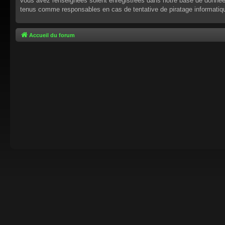
vous avez renseignées soient enregistrées dans notre base de données.
tenus comme responsables en cas de tentative de piratage informati
Accueil du forum