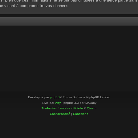
 Bien que ces informations ne seront pas diffusées à une tierce partie sans
que visant à compromettre vos données.
Développé par
phpBB
® Forum Software © phpBB Limited
Style par
Arty
- phpBB 3.3 par MrGaby
Traduction française officielle
©
Qiaeru
Confidentialité
|
Conditions