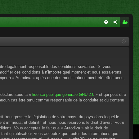
FA
on
ns
Q
ne
cri
xi
pti
on
on
’être légalement responsable des conditions suivantes. Si vous
 modifier ces conditions à n’importe quel moment et nous essaierons
ciper à « Autodiva » après que des modifications aient été effectuées,
 déclaré sous la «
licence publique générale GNU 2.0
» et qui peut être
en aucun cas être tenu comme responsable de la conduite et du contenu
t transgresser la législation de votre pays, du pays dans lequel le
 immédiat et définitif et nous nous réservons le droit d’avertir votre
itions. Vous acceptez le fait que « Autodiva » ait le droit de
tant qu’utilisateur, vous acceptez que toutes les informations que