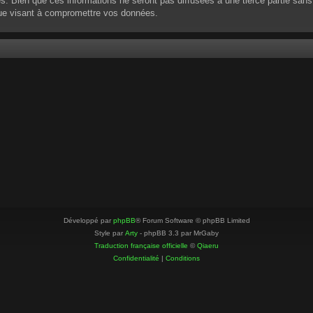
 Bien que ces informations ne seront pas diffusées à une tierce partie sans
que visant à compromettre vos données.
Développé par
phpBB
® Forum Software © phpBB Limited
Style par
Arty
- phpBB 3.3 par MrGaby
Traduction française officielle
©
Qiaeru
Confidentialité
|
Conditions