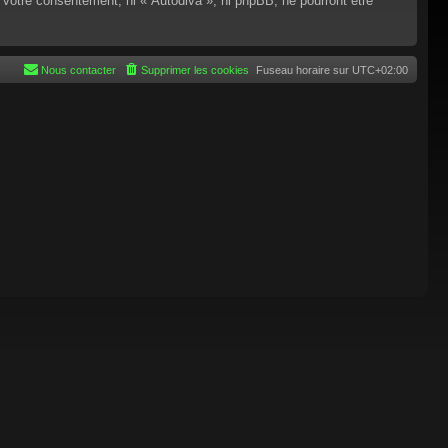
 votre consentement, ni « Autodiva », ni phpBB, ne pourront être
Nous contacter
Supprimer les cookies
Fuseau horaire sur
UTC+02:00