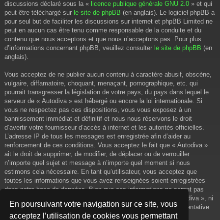
discussions déclaré sous la «
licence publique générale GNU 2.0
» et qui
peut être téléchargé sur
le site de phpBB
(en anglais). Le logiciel phpBB a
pour seul but de faciliter les discussions sur internet et phpBB Limited ne
peut en aucun cas être tenu comme responsable de la conduite et du
contenu que nous acceptons et que nous n’acceptons pas. Pour plus
d’informations concernant phpBB, veuillez consulter
le site de phpBB
(en
anglais).
Vous acceptez de ne publier aucun contenu à caractère abusif, obscène,
vulgaire, diffamatoire, choquant, menaçant, pornographique, etc. qui
pourrait transgresser la législation de votre pays, du pays dans lequel le
serveur de « Autodiva » est hébergé ou encore la loi internationale. Si
vous ne respectez pas ces dispositions, vous vous exposez à un
bannissement immédiat et définitif et nous nous réservons le droit
d’avertir votre fournisseur d’accès à internet et les autorités officielles.
L’adresse IP de tous les messages est enregistrée afin d’aider au
renforcement de ces conditions. Vous acceptez le fait que « Autodiva »
ait le droit de supprimer, de modifier, de déplacer ou de verrouiller
n’importe quel sujet et message à n’importe quel moment si nous
estimons cela nécessaire. En tant qu’utilisateur, vous acceptez que
toutes les informations que vous avez renseignées soient enregistrées
dans notre base de données. Bien que ces informations ne seront pas
diffusées à une tierce partie sans votre consentement, ni « Autodiva », ni
En poursuivant votre navigation sur ce site, vous
phpBB, ne pourront être tenus comme responsables en cas de tentative
acceptez l’utilisation de cookies vous permettant
de piratage informatique visant à compromettre vos données.