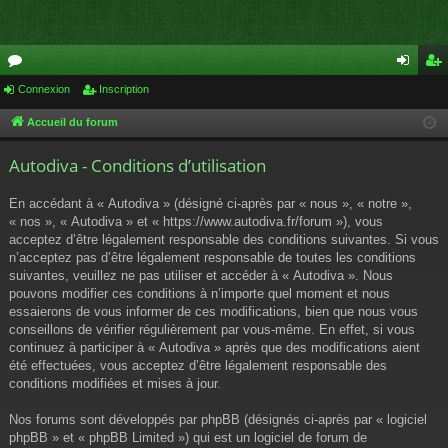
or
Connexion
Inscription
on
ns
u
ne
cri
Accueil du forum
m
xi
pti
Autodiva - Conditions d’utilisation
s
on
on
En accédant à « Autodiva » (désigné ci-après par « nous », « notre »,
« nos », « Autodiva » et « https://www.autodiva.fr/forum »), vous
acceptez d’être légalement responsable des conditions suivantes. Si vous
n’acceptez pas d’être légalement responsable de toutes les conditions
suivantes, veuillez ne pas utiliser et accéder à « Autodiva ». Nous
pouvons modifier ces conditions à n’importe quel moment et nous
essaierons de vous informer de ces modifications, bien que nous vous
conseillons de vérifier régulièrement par vous-même. En effet, si vous
continuez à participer à « Autodiva » après que des modifications aient
été effectuées, vous acceptez d’être légalement responsable des
conditions modifiées et mises à jour.
Nos forums sont développés par phpBB (désignés ci-après par « logiciel
phpBB » et « phpBB Limited ») qui est un logiciel de forum de