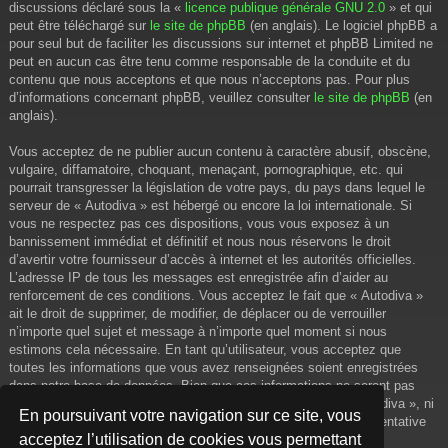
discussions déclaré sous la «
licence publique générale GNU 2.0
» et qui
peut être téléchargé sur
le site de phpBB
(en anglais). Le logiciel phpBB a
pour seul but de faciliter les discussions sur internet et phpBB Limited ne
peut en aucun cas être tenu comme responsable de la conduite et du
contenu que nous acceptons et que nous n’acceptons pas. Pour plus
d’informations concernant phpBB, veuillez consulter
le site de phpBB
(en
anglais).
Vous acceptez de ne publier aucun contenu à caractère abusif, obscène,
vulgaire, diffamatoire, choquant, menaçant, pornographique, etc. qui
pourrait transgresser la législation de votre pays, du pays dans lequel le
serveur de « Autodiva » est hébergé ou encore la loi internationale. Si
vous ne respectez pas ces dispositions, vous vous exposez à un
bannissement immédiat et définitif et nous nous réservons le droit
d’avertir votre fournisseur d’accès à internet et les autorités officielles.
L’adresse IP de tous les messages est enregistrée afin d’aider au
renforcement de ces conditions. Vous acceptez le fait que « Autodiva »
ait le droit de supprimer, de modifier, de déplacer ou de verrouiller
n’importe quel sujet et message à n’importe quel moment si nous
estimons cela nécessaire. En tant qu’utilisateur, vous acceptez que
toutes les informations que vous avez renseignées soient enregistrées
dans notre base de données. Bien que ces informations ne seront pas
diffusées à une tierce partie sans votre consentement, ni « Autodiva », ni
En poursuivant votre navigation sur ce site, vous
phpBB, ne pourront être tenus comme responsables en cas de tentative
acceptez l’utilisation de cookies vous permettant
de piratage informatique visant à compromettre vos données.