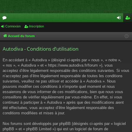
or
Connexion
Inscription
on
ns
u
ne
cri
Accueil du forum
m
xi
pti
Autodiva - Conditions d’utilisation
s
on
on
En accédant à « Autodiva » (désigné ci-après par « nous », « notre »,
« nos », « Autodiva » et « https://www.autodiva.fr/forum »), vous
acceptez d’être légalement responsable des conditions suivantes. Si vous
n’acceptez pas d’être légalement responsable de toutes les conditions
suivantes, veuillez ne pas utiliser et accéder à « Autodiva ». Nous
pouvons modifier ces conditions à n’importe quel moment et nous
essaierons de vous informer de ces modifications, bien que nous vous
conseillons de vérifier régulièrement par vous-même. En effet, si vous
continuez à participer à « Autodiva » après que des modifications aient
été effectuées, vous acceptez d’être légalement responsable des
conditions modifiées et mises à jour.
Nos forums sont développés par phpBB (désignés ci-après par « logiciel
phpBB » et « phpBB Limited ») qui est un logiciel de forum de