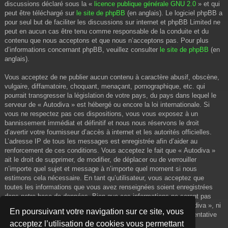
discussions déclaré sous la «
licence publique générale GNU 2.0
» et qui
peut être téléchargé sur
le site de phpBB
(en anglais). Le logiciel phpBB a
pour seul but de faciliter les discussions sur internet et phpBB Limited ne
peut en aucun cas être tenu comme responsable de la conduite et du
contenu que nous acceptons et que nous n’acceptons pas. Pour plus
d’informations concernant phpBB, veuillez consulter
le site de phpBB
(en
anglais).
Vous acceptez de ne publier aucun contenu à caractère abusif, obscène,
vulgaire, diffamatoire, choquant, menaçant, pornographique, etc. qui
pourrait transgresser la législation de votre pays, du pays dans lequel le
serveur de « Autodiva » est hébergé ou encore la loi internationale. Si
vous ne respectez pas ces dispositions, vous vous exposez à un
bannissement immédiat et définitif et nous nous réservons le droit
d’avertir votre fournisseur d’accès à internet et les autorités officielles.
L’adresse IP de tous les messages est enregistrée afin d’aider au
renforcement de ces conditions. Vous acceptez le fait que « Autodiva »
ait le droit de supprimer, de modifier, de déplacer ou de verrouiller
n’importe quel sujet et message à n’importe quel moment si nous
estimons cela nécessaire. En tant qu’utilisateur, vous acceptez que
toutes les informations que vous avez renseignées soient enregistrées
dans notre base de données. Bien que ces informations ne seront pas
diffusées à une tierce partie sans votre consentement, ni « Autodiva », ni
En poursuivant votre navigation sur ce site, vous
phpBB, ne pourront être tenus comme responsables en cas de tentative
acceptez l’utilisation de cookies vous permettant
de piratage informatique visant à compromettre vos données.