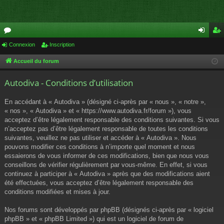
or
Connexion
Inscription
on
ns
u
ne
cri
Accueil du forum
m
xi
pti
Autodiva - Conditions d’utilisation
s
on
on
En accédant à « Autodiva » (désigné ci-après par « nous », « notre »,
« nos », « Autodiva » et « https://www.autodiva.fr/forum »), vous
acceptez d’être légalement responsable des conditions suivantes. Si vous
n’acceptez pas d’être légalement responsable de toutes les conditions
suivantes, veuillez ne pas utiliser et accéder à « Autodiva ». Nous
pouvons modifier ces conditions à n’importe quel moment et nous
essaierons de vous informer de ces modifications, bien que nous vous
conseillons de vérifier régulièrement par vous-même. En effet, si vous
continuez à participer à « Autodiva » après que des modifications aient
été effectuées, vous acceptez d’être légalement responsable des
conditions modifiées et mises à jour.
Nos forums sont développés par phpBB (désignés ci-après par « logiciel
phpBB » et « phpBB Limited ») qui est un logiciel de forum de