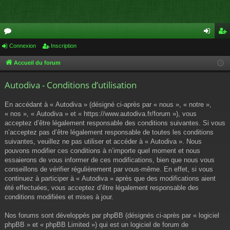
or
Connexion
Inscription
on
ns
u
ne
cri
Accueil du forum
m
xi
pti
Autodiva - Conditions d’utilisation
s
on
on
En accédant à « Autodiva » (désigné ci-après par « nous », « notre »,
« nos », « Autodiva » et « https://www.autodiva.fr/forum »), vous
acceptez d’être légalement responsable des conditions suivantes. Si vous
n’acceptez pas d’être légalement responsable de toutes les conditions
suivantes, veuillez ne pas utiliser et accéder à « Autodiva ». Nous
pouvons modifier ces conditions à n’importe quel moment et nous
essaierons de vous informer de ces modifications, bien que nous vous
conseillons de vérifier régulièrement par vous-même. En effet, si vous
continuez à participer à « Autodiva » après que des modifications aient
été effectuées, vous acceptez d’être légalement responsable des
conditions modifiées et mises à jour.
Nos forums sont développés par phpBB (désignés ci-après par « logiciel
phpBB » et « phpBB Limited ») qui est un logiciel de forum de