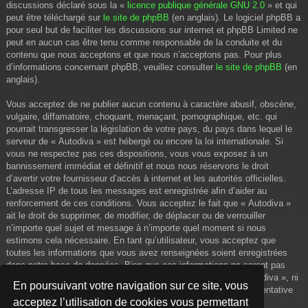
discussions déclaré sous la «
licence publique générale GNU 2.0
» et qui
peut être téléchargé sur
le site de phpBB
(en anglais). Le logiciel phpBB a
pour seul but de faciliter les discussions sur internet et phpBB Limited ne
peut en aucun cas être tenu comme responsable de la conduite et du
contenu que nous acceptons et que nous n’acceptons pas. Pour plus
d’informations concernant phpBB, veuillez consulter
le site de phpBB
(en
anglais).
Vous acceptez de ne publier aucun contenu à caractère abusif, obscène,
vulgaire, diffamatoire, choquant, menaçant, pornographique, etc. qui
pourrait transgresser la législation de votre pays, du pays dans lequel le
serveur de « Autodiva » est hébergé ou encore la loi internationale. Si
vous ne respectez pas ces dispositions, vous vous exposez à un
bannissement immédiat et définitif et nous nous réservons le droit
d’avertir votre fournisseur d’accès à internet et les autorités officielles.
L’adresse IP de tous les messages est enregistrée afin d’aider au
renforcement de ces conditions. Vous acceptez le fait que « Autodiva »
ait le droit de supprimer, de modifier, de déplacer ou de verrouiller
n’importe quel sujet et message à n’importe quel moment si nous
estimons cela nécessaire. En tant qu’utilisateur, vous acceptez que
toutes les informations que vous avez renseignées soient enregistrées
dans notre base de données. Bien que ces informations ne seront pas
diffusées à une tierce partie sans votre consentement, ni « Autodiva », ni
En poursuivant votre navigation sur ce site, vous
phpBB, ne pourront être tenus comme responsables en cas de tentative
acceptez l’utilisation de cookies vous permettant
de piratage informatique visant à compromettre vos données.