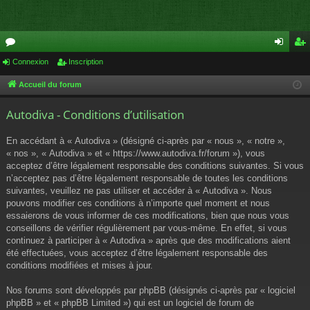
or
Connexion
Inscription
on
ns
u
ne
cri
Accueil du forum
m
xi
pti
Autodiva - Conditions d’utilisation
s
on
on
En accédant à « Autodiva » (désigné ci-après par « nous », « notre »,
« nos », « Autodiva » et « https://www.autodiva.fr/forum »), vous
acceptez d’être légalement responsable des conditions suivantes. Si vous
n’acceptez pas d’être légalement responsable de toutes les conditions
suivantes, veuillez ne pas utiliser et accéder à « Autodiva ». Nous
pouvons modifier ces conditions à n’importe quel moment et nous
essaierons de vous informer de ces modifications, bien que nous vous
conseillons de vérifier régulièrement par vous-même. En effet, si vous
continuez à participer à « Autodiva » après que des modifications aient
été effectuées, vous acceptez d’être légalement responsable des
conditions modifiées et mises à jour.
Nos forums sont développés par phpBB (désignés ci-après par « logiciel
phpBB » et « phpBB Limited ») qui est un logiciel de forum de