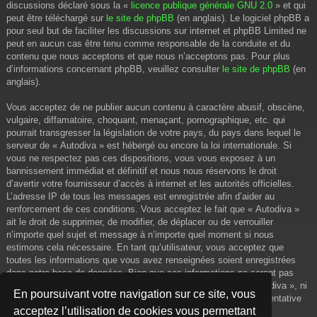
discussions déclaré sous la «
licence publique générale GNU 2.0
» et qui
peut être téléchargé sur
le site de phpBB
(en anglais). Le logiciel phpBB a
pour seul but de faciliter les discussions sur internet et phpBB Limited ne
peut en aucun cas être tenu comme responsable de la conduite et du
contenu que nous acceptons et que nous n’acceptons pas. Pour plus
d’informations concernant phpBB, veuillez consulter
le site de phpBB
(en
anglais).
Vous acceptez de ne publier aucun contenu à caractère abusif, obscène,
vulgaire, diffamatoire, choquant, menaçant, pornographique, etc. qui
pourrait transgresser la législation de votre pays, du pays dans lequel le
serveur de « Autodiva » est hébergé ou encore la loi internationale. Si
vous ne respectez pas ces dispositions, vous vous exposez à un
bannissement immédiat et définitif et nous nous réservons le droit
d’avertir votre fournisseur d’accès à internet et les autorités officielles.
L’adresse IP de tous les messages est enregistrée afin d’aider au
renforcement de ces conditions. Vous acceptez le fait que « Autodiva »
ait le droit de supprimer, de modifier, de déplacer ou de verrouiller
n’importe quel sujet et message à n’importe quel moment si nous
estimons cela nécessaire. En tant qu’utilisateur, vous acceptez que
toutes les informations que vous avez renseignées soient enregistrées
dans notre base de données. Bien que ces informations ne seront pas
diffusées à une tierce partie sans votre consentement, ni « Autodiva », ni
En poursuivant votre navigation sur ce site, vous
phpBB, ne pourront être tenus comme responsables en cas de tentative
acceptez l’utilisation de cookies vous permettant
de piratage informatique visant à compromettre vos données.