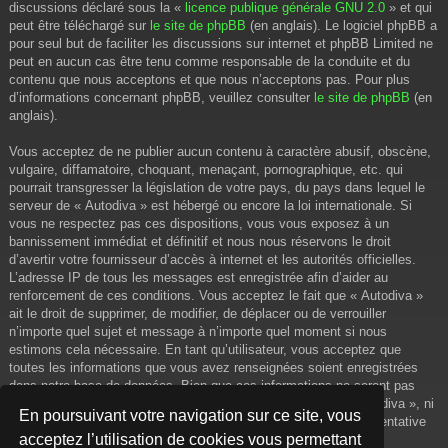
discussions déclaré sous la «
licence publique générale GNU 2.0
» et qui
peut être téléchargé sur
le site de phpBB
(en anglais). Le logiciel phpBB a
pour seul but de faciliter les discussions sur internet et phpBB Limited ne
peut en aucun cas être tenu comme responsable de la conduite et du
contenu que nous acceptons et que nous n’acceptons pas. Pour plus
d’informations concernant phpBB, veuillez consulter
le site de phpBB
(en
anglais).
Vous acceptez de ne publier aucun contenu à caractère abusif, obscène,
vulgaire, diffamatoire, choquant, menaçant, pornographique, etc. qui
pourrait transgresser la législation de votre pays, du pays dans lequel le
serveur de « Autodiva » est hébergé ou encore la loi internationale. Si
vous ne respectez pas ces dispositions, vous vous exposez à un
bannissement immédiat et définitif et nous nous réservons le droit
d’avertir votre fournisseur d’accès à internet et les autorités officielles.
L’adresse IP de tous les messages est enregistrée afin d’aider au
renforcement de ces conditions. Vous acceptez le fait que « Autodiva »
ait le droit de supprimer, de modifier, de déplacer ou de verrouiller
n’importe quel sujet et message à n’importe quel moment si nous
estimons cela nécessaire. En tant qu’utilisateur, vous acceptez que
toutes les informations que vous avez renseignées soient enregistrées
dans notre base de données. Bien que ces informations ne seront pas
diffusées à une tierce partie sans votre consentement, ni « Autodiva », ni
En poursuivant votre navigation sur ce site, vous
phpBB, ne pourront être tenus comme responsables en cas de tentative
acceptez l’utilisation de cookies vous permettant
de piratage informatique visant à compromettre vos données.