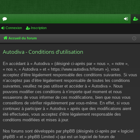
or
Connexion
Inscription
on
ns
u
ne
cri
Accueil du forum
m
xi
pti
Autodiva - Conditions d’utilisation
s
on
on
En accédant à « Autodiva » (désigné ci-après par « nous », « notre »,
« nos », « Autodiva » et « https://www.autodiva.fr/forum »), vous
acceptez d’être légalement responsable des conditions suivantes. Si vous
n’acceptez pas d’être légalement responsable de toutes les conditions
suivantes, veuillez ne pas utiliser et accéder à « Autodiva ». Nous
pouvons modifier ces conditions à n’importe quel moment et nous
essaierons de vous informer de ces modifications, bien que nous vous
conseillons de vérifier régulièrement par vous-même. En effet, si vous
continuez à participer à « Autodiva » après que des modifications aient
été effectuées, vous acceptez d’être légalement responsable des
conditions modifiées et mises à jour.
Nos forums sont développés par phpBB (désignés ci-après par « logiciel
phpBB » et « phpBB Limited ») qui est un logiciel de forum de