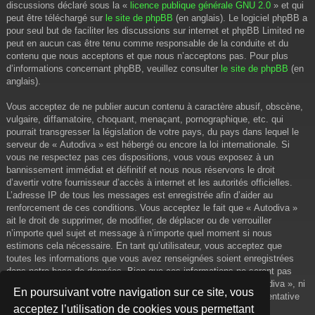
discussions déclaré sous la «
licence publique générale GNU 2.0
» et qui
peut être téléchargé sur
le site de phpBB
(en anglais). Le logiciel phpBB a
pour seul but de faciliter les discussions sur internet et phpBB Limited ne
peut en aucun cas être tenu comme responsable de la conduite et du
contenu que nous acceptons et que nous n’acceptons pas. Pour plus
d’informations concernant phpBB, veuillez consulter
le site de phpBB
(en
anglais).
Vous acceptez de ne publier aucun contenu à caractère abusif, obscène,
vulgaire, diffamatoire, choquant, menaçant, pornographique, etc. qui
pourrait transgresser la législation de votre pays, du pays dans lequel le
serveur de « Autodiva » est hébergé ou encore la loi internationale. Si
vous ne respectez pas ces dispositions, vous vous exposez à un
bannissement immédiat et définitif et nous nous réservons le droit
d’avertir votre fournisseur d’accès à internet et les autorités officielles.
L’adresse IP de tous les messages est enregistrée afin d’aider au
renforcement de ces conditions. Vous acceptez le fait que « Autodiva »
ait le droit de supprimer, de modifier, de déplacer ou de verrouiller
n’importe quel sujet et message à n’importe quel moment si nous
estimons cela nécessaire. En tant qu’utilisateur, vous acceptez que
toutes les informations que vous avez renseignées soient enregistrées
dans notre base de données. Bien que ces informations ne seront pas
diffusées à une tierce partie sans votre consentement, ni « Autodiva », ni
En poursuivant votre navigation sur ce site, vous
phpBB, ne pourront être tenus comme responsables en cas de tentative
acceptez l’utilisation de cookies vous permettant
de piratage informatique visant à compromettre vos données.