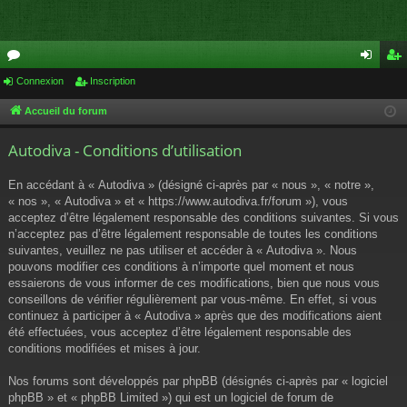
or
Connexion
Inscription
on
ns
u
ne
cri
Accueil du forum
m
xi
pti
Autodiva - Conditions d’utilisation
s
on
on
En accédant à « Autodiva » (désigné ci-après par « nous », « notre »,
« nos », « Autodiva » et « https://www.autodiva.fr/forum »), vous
acceptez d’être légalement responsable des conditions suivantes. Si vous
n’acceptez pas d’être légalement responsable de toutes les conditions
suivantes, veuillez ne pas utiliser et accéder à « Autodiva ». Nous
pouvons modifier ces conditions à n’importe quel moment et nous
essaierons de vous informer de ces modifications, bien que nous vous
conseillons de vérifier régulièrement par vous-même. En effet, si vous
continuez à participer à « Autodiva » après que des modifications aient
été effectuées, vous acceptez d’être légalement responsable des
conditions modifiées et mises à jour.
Nos forums sont développés par phpBB (désignés ci-après par « logiciel
phpBB » et « phpBB Limited ») qui est un logiciel de forum de