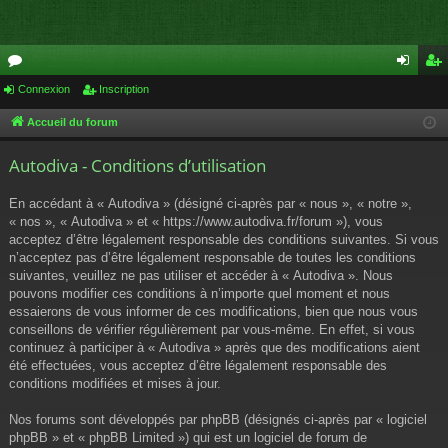
or
Connexion
Inscription
on
ns
u
ne
cri
Accueil du forum
m
xi
pti
Autodiva - Conditions d’utilisation
s
on
on
En accédant à « Autodiva » (désigné ci-après par « nous », « notre »,
« nos », « Autodiva » et « https://www.autodiva.fr/forum »), vous
acceptez d’être légalement responsable des conditions suivantes. Si vous
n’acceptez pas d’être légalement responsable de toutes les conditions
suivantes, veuillez ne pas utiliser et accéder à « Autodiva ». Nous
pouvons modifier ces conditions à n’importe quel moment et nous
essaierons de vous informer de ces modifications, bien que nous vous
conseillons de vérifier régulièrement par vous-même. En effet, si vous
continuez à participer à « Autodiva » après que des modifications aient
été effectuées, vous acceptez d’être légalement responsable des
conditions modifiées et mises à jour.
Nos forums sont développés par phpBB (désignés ci-après par « logiciel
phpBB » et « phpBB Limited ») qui est un logiciel de forum de