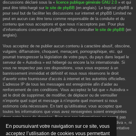
discussions déclaré sous la «
licence publique générale GNU 2.0
» et qui
peut être téléchargé sur
le site de phpBB
(en anglais). Le logiciel phpBB a
pour seul but de faciliter les discussions sur internet et phpBB Limited ne
peut en aucun cas être tenu comme responsable de la conduite et du
contenu que nous acceptons et que nous n’acceptons pas. Pour plus
d’informations concernant phpBB, veuillez consulter
le site de phpBB
(en
anglais).
Vous acceptez de ne publier aucun contenu à caractère abusif, obscène,
vulgaire, diffamatoire, choquant, menaçant, pornographique, etc. qui
pourrait transgresser la législation de votre pays, du pays dans lequel le
serveur de « Autodiva » est hébergé ou encore la loi internationale. Si
vous ne respectez pas ces dispositions, vous vous exposez à un
bannissement immédiat et définitif et nous nous réservons le droit
d’avertir votre fournisseur d’accès à internet et les autorités officielles.
L’adresse IP de tous les messages est enregistrée afin d’aider au
renforcement de ces conditions. Vous acceptez le fait que « Autodiva »
ait le droit de supprimer, de modifier, de déplacer ou de verrouiller
n’importe quel sujet et message à n’importe quel moment si nous
estimons cela nécessaire. En tant qu’utilisateur, vous acceptez que
toutes les informations que vous avez renseignées soient enregistrées
dans notre base de données. Bien que ces informations ne seront pas
diffusées à une tierce partie sans votre consentement, ni « Autodiva », ni
En poursuivant votre navigation sur ce site, vous
phpBB, ne pourront être tenus comme responsables en cas de tentative
acceptez l’utilisation de cookies vous permettant
de piratage informatique visant à compromettre vos données.