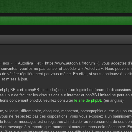
 « nos », « Autodiva » et « https://www.autodiva.fr/forum »), vous acceptez d
 suivantes, veuillez ne pas utiliser et accéder à « Autodiva ». Nous pouvons
de vérifier régulièrement par vous-même. En effet, si vous continuez à parti
 et mises à jour.
el phpBB » et « phpBB Limited ») qui est un logiciel de forum de discussions
 seul but de faciliter les discussions sur internet et phpBB Limited ne peut 
tions concernant phpBB, veuillez consulter
le site de phpBB
(en anglais).
 vulgaire, diffamatoire, choquant, menaçant, pornographique, etc. qui pourrai
i vous ne respectez pas ces dispositions, vous vous exposez à un bannissement
P de tous les messages est enregistrée afin d’aider au renforcement de ces cond
ujet et message à n’importe quel moment si nous estimons cela nécessaire. En 