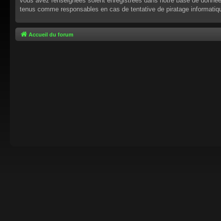
vous avez renseignées soient enregistrées dans notre base de données.
tenus comme responsables en cas de tentative de piratage informati
Accueil du forum