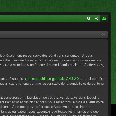
FA
on
ns
Q
ne
cri
xi
pti
on
on
’être légalement responsable des conditions suivantes. Si vous
 modifier ces conditions à n’importe quel moment et nous essaierons
ciper à « Autodiva » après que des modifications aient été effectuées,
 déclaré sous la «
licence publique générale GNU 2.0
» et qui peut être
en aucun cas être tenu comme responsable de la conduite et du contenu
t transgresser la législation de votre pays, du pays dans lequel le
 immédiat et définitif et nous nous réservons le droit d’avertir votre
itions. Vous acceptez le fait que « Autodiva » ait le droit de
tant qu’utilisateur, vous acceptez que toutes les informations que