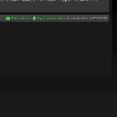
 votre consentement, ni « Autodiva », ni phpBB, ne pourront être
Nous contacter
Supprimer les cookies
Fuseau horaire sur
UTC+02:00