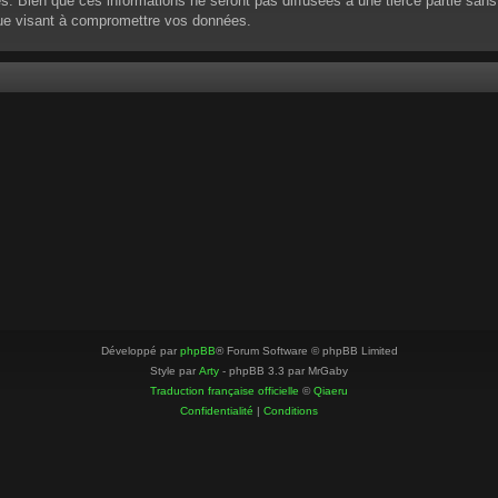
 Bien que ces informations ne seront pas diffusées à une tierce partie sans
que visant à compromettre vos données.
Développé par
phpBB
® Forum Software © phpBB Limited
Style par
Arty
- phpBB 3.3 par MrGaby
Traduction française officielle
©
Qiaeru
Confidentialité
|
Conditions