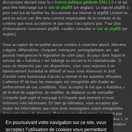
discussions déclaré sous la «
licence publique générale GNU 2.0
» et qui
peut être téléchargé sur
le site de phpBB
(en anglais). Le logiciel phpBB a
pour seul but de faciliter les discussions sur internet et phpBB Limited ne
peut en aucun cas être tenu comme responsable de la conduite et du
contenu que nous acceptons et que nous n’acceptons pas. Pour plus
d’informations concernant phpBB, veuillez consulter
le site de phpBB
(en
anglais).
Vous acceptez de ne publier aucun contenu à caractère abusif, obscène,
vulgaire, diffamatoire, choquant, menaçant, pornographique, etc. qui
pourrait transgresser la législation de votre pays, du pays dans lequel le
serveur de « Autodiva » est hébergé ou encore la loi internationale. Si
vous ne respectez pas ces dispositions, vous vous exposez à un
bannissement immédiat et définitif et nous nous réservons le droit
d’avertir votre fournisseur d’accès à internet et les autorités officielles.
L’adresse IP de tous les messages est enregistrée afin d’aider au
renforcement de ces conditions. Vous acceptez le fait que « Autodiva »
ait le droit de supprimer, de modifier, de déplacer ou de verrouiller
n’importe quel sujet et message à n’importe quel moment si nous
estimons cela nécessaire. En tant qu’utilisateur, vous acceptez que
toutes les informations que vous avez renseignées soient enregistrées
dans notre base de données. Bien que ces informations ne seront pas
diffusées à une tierce partie sans votre consentement, ni « Autodiva », ni
En poursuivant votre navigation sur ce site, vous
phpBB, ne pourront être tenus comme responsables en cas de tentative
acceptez l’utilisation de cookies vous permettant
de piratage informatique visant à compromettre vos données.