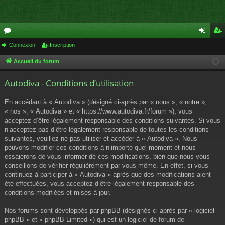
or
Connexion
Inscription
on
ns
u
ne
cri
Accueil du forum
m
xi
pti
Autodiva - Conditions d’utilisation
s
on
on
En accédant à « Autodiva » (désigné ci-après par « nous », « notre »,
« nos », « Autodiva » et « https://www.autodiva.fr/forum »), vous
acceptez d’être légalement responsable des conditions suivantes. Si vous
n’acceptez pas d’être légalement responsable de toutes les conditions
suivantes, veuillez ne pas utiliser et accéder à « Autodiva ». Nous
pouvons modifier ces conditions à n’importe quel moment et nous
essaierons de vous informer de ces modifications, bien que nous vous
conseillons de vérifier régulièrement par vous-même. En effet, si vous
continuez à participer à « Autodiva » après que des modifications aient
été effectuées, vous acceptez d’être légalement responsable des
conditions modifiées et mises à jour.
Nos forums sont développés par phpBB (désignés ci-après par « logiciel
phpBB » et « phpBB Limited ») qui est un logiciel de forum de