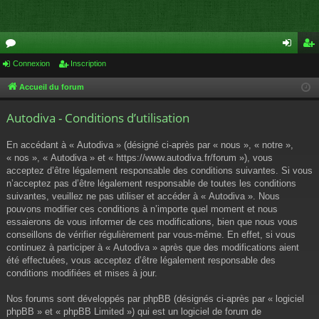
or
Connexion
Inscription
on
ns
u
ne
cri
Accueil du forum
m
xi
pti
Autodiva - Conditions d’utilisation
s
on
on
En accédant à « Autodiva » (désigné ci-après par « nous », « notre »,
« nos », « Autodiva » et « https://www.autodiva.fr/forum »), vous
acceptez d’être légalement responsable des conditions suivantes. Si vous
n’acceptez pas d’être légalement responsable de toutes les conditions
suivantes, veuillez ne pas utiliser et accéder à « Autodiva ». Nous
pouvons modifier ces conditions à n’importe quel moment et nous
essaierons de vous informer de ces modifications, bien que nous vous
conseillons de vérifier régulièrement par vous-même. En effet, si vous
continuez à participer à « Autodiva » après que des modifications aient
été effectuées, vous acceptez d’être légalement responsable des
conditions modifiées et mises à jour.
Nos forums sont développés par phpBB (désignés ci-après par « logiciel
phpBB » et « phpBB Limited ») qui est un logiciel de forum de