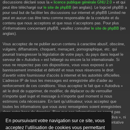
discussions déclaré sous la «
licence publique générale GNU 2.0
» et qui
peut être téléchargé sur
le site de phpBB
(en anglais). Le logiciel phpBB a
pour seul but de faciliter les discussions sur internet et phpBB Limited ne
peut en aucun cas être tenu comme responsable de la conduite et du
contenu que nous acceptons et que nous n’acceptons pas. Pour plus
d’informations concernant phpBB, veuillez consulter
le site de phpBB
(en
anglais).
Vous acceptez de ne publier aucun contenu à caractère abusif, obscène,
vulgaire, diffamatoire, choquant, menaçant, pornographique, etc. qui
pourrait transgresser la législation de votre pays, du pays dans lequel le
serveur de « Autodiva » est hébergé ou encore la loi internationale. Si
vous ne respectez pas ces dispositions, vous vous exposez à un
bannissement immédiat et définitif et nous nous réservons le droit
d’avertir votre fournisseur d’accès à internet et les autorités officielles.
L’adresse IP de tous les messages est enregistrée afin d’aider au
renforcement de ces conditions. Vous acceptez le fait que « Autodiva »
ait le droit de supprimer, de modifier, de déplacer ou de verrouiller
n’importe quel sujet et message à n’importe quel moment si nous
estimons cela nécessaire. En tant qu’utilisateur, vous acceptez que
toutes les informations que vous avez renseignées soient enregistrées
dans notre base de données. Bien que ces informations ne seront pas
diffusées à une tierce partie sans votre consentement, ni « Autodiva », ni
En poursuivant votre navigation sur ce site, vous
phpBB, ne pourront être tenus comme responsables en cas de tentative
acceptez l’utilisation de cookies vous permettant
de piratage informatique visant à compromettre vos données.