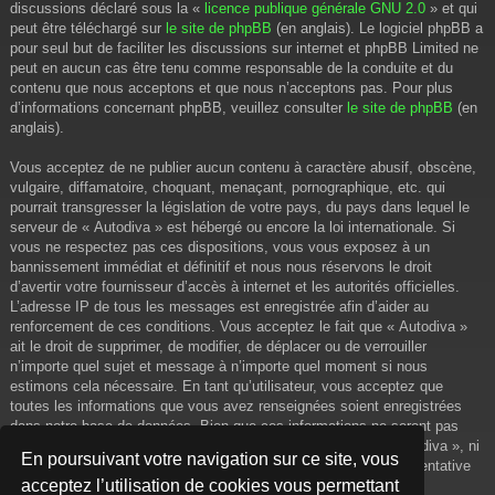
discussions déclaré sous la «
licence publique générale GNU 2.0
» et qui
peut être téléchargé sur
le site de phpBB
(en anglais). Le logiciel phpBB a
pour seul but de faciliter les discussions sur internet et phpBB Limited ne
peut en aucun cas être tenu comme responsable de la conduite et du
contenu que nous acceptons et que nous n’acceptons pas. Pour plus
d’informations concernant phpBB, veuillez consulter
le site de phpBB
(en
anglais).
Vous acceptez de ne publier aucun contenu à caractère abusif, obscène,
vulgaire, diffamatoire, choquant, menaçant, pornographique, etc. qui
pourrait transgresser la législation de votre pays, du pays dans lequel le
serveur de « Autodiva » est hébergé ou encore la loi internationale. Si
vous ne respectez pas ces dispositions, vous vous exposez à un
bannissement immédiat et définitif et nous nous réservons le droit
d’avertir votre fournisseur d’accès à internet et les autorités officielles.
L’adresse IP de tous les messages est enregistrée afin d’aider au
renforcement de ces conditions. Vous acceptez le fait que « Autodiva »
ait le droit de supprimer, de modifier, de déplacer ou de verrouiller
n’importe quel sujet et message à n’importe quel moment si nous
estimons cela nécessaire. En tant qu’utilisateur, vous acceptez que
toutes les informations que vous avez renseignées soient enregistrées
dans notre base de données. Bien que ces informations ne seront pas
diffusées à une tierce partie sans votre consentement, ni « Autodiva », ni
En poursuivant votre navigation sur ce site, vous
phpBB, ne pourront être tenus comme responsables en cas de tentative
acceptez l’utilisation de cookies vous permettant
de piratage informatique visant à compromettre vos données.