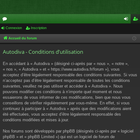
or
Connexion
Inscription
on
ns
u
ne
cri
Accueil du forum
m
xi
pti
Autodiva - Conditions d’utilisation
s
on
on
En accédant à « Autodiva » (désigné ci-après par « nous », « notre »,
« nos », « Autodiva » et « https://www.autodiva.fr/forum »), vous
acceptez d’être légalement responsable des conditions suivantes. Si vous
n’acceptez pas d’être légalement responsable de toutes les conditions
suivantes, veuillez ne pas utiliser et accéder à « Autodiva ». Nous
pouvons modifier ces conditions à n’importe quel moment et nous
essaierons de vous informer de ces modifications, bien que nous vous
conseillons de vérifier régulièrement par vous-même. En effet, si vous
continuez à participer à « Autodiva » après que des modifications aient
été effectuées, vous acceptez d’être légalement responsable des
conditions modifiées et mises à jour.
Nos forums sont développés par phpBB (désignés ci-après par « logiciel
phpBB » et « phpBB Limited ») qui est un logiciel de forum de