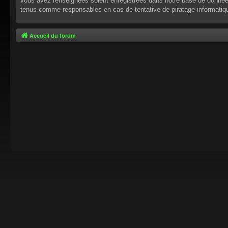
vous avez renseignées soient enregistrées dans notre base de données.
tenus comme responsables en cas de tentative de piratage informati
Accueil du forum