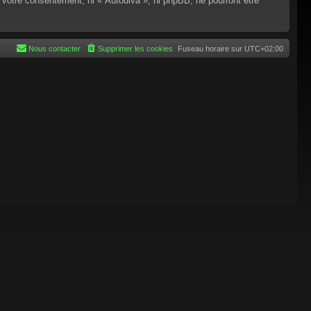
 votre consentement, ni « Autodiva », ni phpBB, ne pourront être
Nous contacter
Supprimer les cookies
Fuseau horaire sur
UTC+02:00