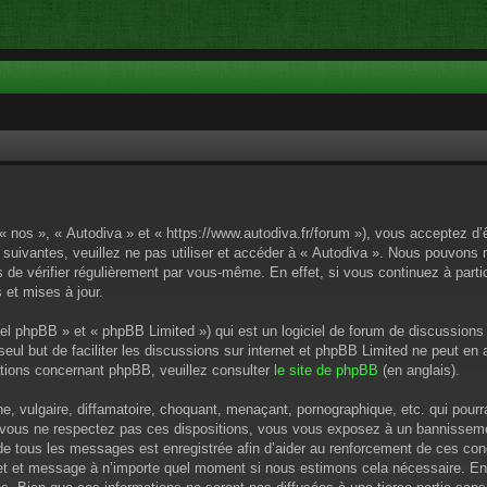
 « nos », « Autodiva » et « https://www.autodiva.fr/forum »), vous acceptez d
 suivantes, veuillez ne pas utiliser et accéder à « Autodiva ». Nous pouvons
de vérifier régulièrement par vous-même. En effet, si vous continuez à parti
 et mises à jour.
el phpBB » et « phpBB Limited ») qui est un logiciel de forum de discussions
 seul but de faciliter les discussions sur internet et phpBB Limited ne peut 
tions concernant phpBB, veuillez consulter
le site de phpBB
(en anglais).
 vulgaire, diffamatoire, choquant, menaçant, pornographique, etc. qui pourrai
i vous ne respectez pas ces dispositions, vous vous exposez à un bannissement
P de tous les messages est enregistrée afin d’aider au renforcement de ces cond
ujet et message à n’importe quel moment si nous estimons cela nécessaire. En 