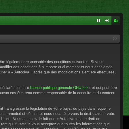
FA
on
ns
Q
ne
cri
xi
pti
on
on
’être légalement responsable des conditions suivantes. Si vous
 modifier ces conditions à n’importe quel moment et nous essaierons
ciper à « Autodiva » après que des modifications aient été effectuées,
 déclaré sous la «
licence publique générale GNU 2.0
» et qui peut être
en aucun cas être tenu comme responsable de la conduite et du contenu
t transgresser la législation de votre pays, du pays dans lequel le
 immédiat et définitif et nous nous réservons le droit d’avertir votre
itions. Vous acceptez le fait que « Autodiva » ait le droit de
tant qu’utilisateur, vous acceptez que toutes les informations que