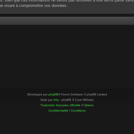
 Bien que ces informations ne seront pas diffusées à une tierce partie sans
que visant à compromettre vos données.
Développé par
phpBB
® Forum Software © phpBB Limited
Style par
Arty
- phpBB 3.3 par MrGaby
Traduction française officielle
©
Qiaeru
Confidentialité
|
Conditions