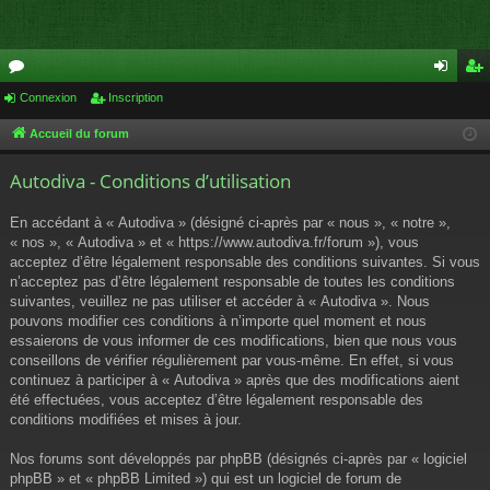
or
Connexion
Inscription
on
ns
u
ne
cri
Accueil du forum
m
xi
pti
Autodiva - Conditions d’utilisation
s
on
on
En accédant à « Autodiva » (désigné ci-après par « nous », « notre »,
« nos », « Autodiva » et « https://www.autodiva.fr/forum »), vous
acceptez d’être légalement responsable des conditions suivantes. Si vous
n’acceptez pas d’être légalement responsable de toutes les conditions
suivantes, veuillez ne pas utiliser et accéder à « Autodiva ». Nous
pouvons modifier ces conditions à n’importe quel moment et nous
essaierons de vous informer de ces modifications, bien que nous vous
conseillons de vérifier régulièrement par vous-même. En effet, si vous
continuez à participer à « Autodiva » après que des modifications aient
été effectuées, vous acceptez d’être légalement responsable des
conditions modifiées et mises à jour.
Nos forums sont développés par phpBB (désignés ci-après par « logiciel
phpBB » et « phpBB Limited ») qui est un logiciel de forum de