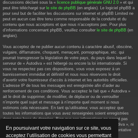
discussions déclaré sous la «
licence publique générale GNU 2.0
» et qui
peut être téléchargé sur
le site de phpBB
(en anglais). Le logiciel phpBB a
pour seul but de faciliter les discussions sur internet et phpBB Limited ne
peut en aucun cas être tenu comme responsable de la conduite et du
contenu que nous acceptons et que nous n’acceptons pas. Pour plus
d’informations concernant phpBB, veuillez consulter
le site de phpBB
(en
anglais).
Vous acceptez de ne publier aucun contenu à caractère abusif, obscène,
vulgaire, diffamatoire, choquant, menaçant, pornographique, etc. qui
pourrait transgresser la législation de votre pays, du pays dans lequel le
serveur de « Autodiva » est hébergé ou encore la loi internationale. Si
vous ne respectez pas ces dispositions, vous vous exposez à un
bannissement immédiat et définitif et nous nous réservons le droit
d’avertir votre fournisseur d’accès à internet et les autorités officielles.
L’adresse IP de tous les messages est enregistrée afin d’aider au
renforcement de ces conditions. Vous acceptez le fait que « Autodiva »
ait le droit de supprimer, de modifier, de déplacer ou de verrouiller
n’importe quel sujet et message à n’importe quel moment si nous
estimons cela nécessaire. En tant qu’utilisateur, vous acceptez que
toutes les informations que vous avez renseignées soient enregistrées
dans notre base de données. Bien que ces informations ne seront pas
diffusées à une tierce partie sans votre consentement, ni « Autodiva », ni
En poursuivant votre navigation sur ce site, vous
phpBB, ne pourront être tenus comme responsables en cas de tentative
acceptez l’utilisation de cookies vous permettant
de piratage informatique visant à compromettre vos données.