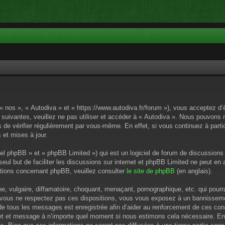
 « nos », « Autodiva » et « https://www.autodiva.fr/forum »), vous acceptez d
 suivantes, veuillez ne pas utiliser et accéder à « Autodiva ». Nous pouvons
de vérifier régulièrement par vous-même. En effet, si vous continuez à parti
 et mises à jour.
el phpBB » et « phpBB Limited ») qui est un logiciel de forum de discussions
 seul but de faciliter les discussions sur internet et phpBB Limited ne peut 
tions concernant phpBB, veuillez consulter
le site de phpBB
(en anglais).
 vulgaire, diffamatoire, choquant, menaçant, pornographique, etc. qui pourrai
i vous ne respectez pas ces dispositions, vous vous exposez à un bannissement
P de tous les messages est enregistrée afin d’aider au renforcement de ces cond
ujet et message à n’importe quel moment si nous estimons cela nécessaire. En 