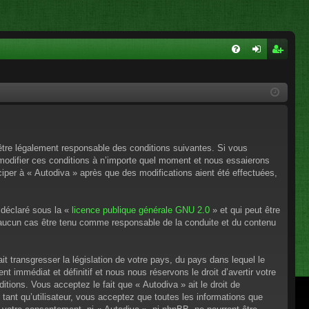
FA
on
ns
Q
ne
cri
xi
pti
on
on
’être légalement responsable des conditions suivantes. Si vous
 modifier ces conditions à n’importe quel moment et nous essaierons
ciper à « Autodiva » après que des modifications aient été effectuées,
 déclaré sous la «
licence publique générale GNU 2.0
» et qui peut être
en aucun cas être tenu comme responsable de la conduite et du contenu
t transgresser la législation de votre pays, du pays dans lequel le
 immédiat et définitif et nous nous réservons le droit d’avertir votre
itions. Vous acceptez le fait que « Autodiva » ait le droit de
tant qu’utilisateur, vous acceptez que toutes les informations que