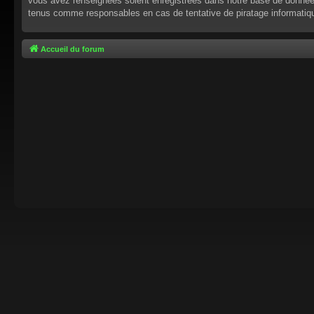
vous avez renseignées soient enregistrées dans notre base de données.
tenus comme responsables en cas de tentative de piratage informati
Accueil du forum