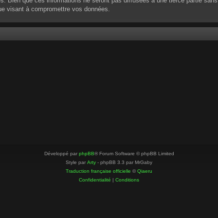
 Bien que ces informations ne seront pas diffusées à une tierce partie sans
que visant à compromettre vos données.
Développé par
phpBB
® Forum Software © phpBB Limited
Style par
Arty
- phpBB 3.3 par MrGaby
Traduction française officielle
©
Qiaeru
Confidentialité
|
Conditions