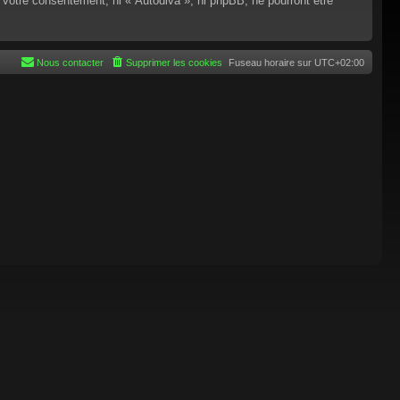
 votre consentement, ni « Autodiva », ni phpBB, ne pourront être
Nous contacter
Supprimer les cookies
Fuseau horaire sur
UTC+02:00