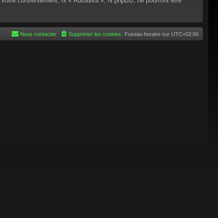
 votre consentement, ni « Autodiva », ni phpBB, ne pourront être
Nous contacter
Supprimer les cookies
Fuseau horaire sur
UTC+02:00