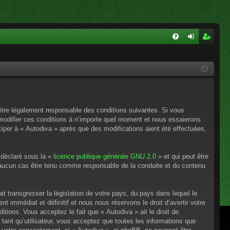
FA
on
ns
Q
ne
cri
xi
pti
on
on
’être légalement responsable des conditions suivantes. Si vous
 modifier ces conditions à n’importe quel moment et nous essaierons
ciper à « Autodiva » après que des modifications aient été effectuées,
 déclaré sous la «
licence publique générale GNU 2.0
» et qui peut être
en aucun cas être tenu comme responsable de la conduite et du contenu
t transgresser la législation de votre pays, du pays dans lequel le
 immédiat et définitif et nous nous réservons le droit d’avertir votre
itions. Vous acceptez le fait que « Autodiva » ait le droit de
tant qu’utilisateur, vous acceptez que toutes les informations que