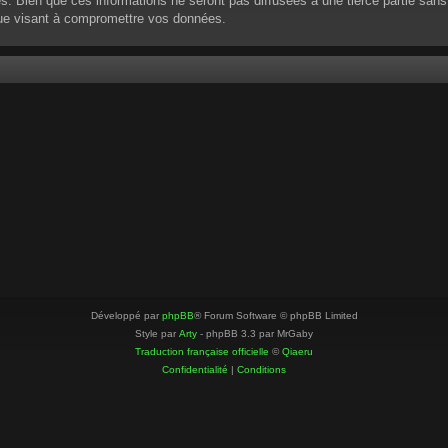
 Bien que ces informations ne seront pas diffusées à une tierce partie sans
que visant à compromettre vos données.
Développé par
phpBB
® Forum Software © phpBB Limited
Style par
Arty
- phpBB 3.3 par MrGaby
Traduction française officielle
©
Qiaeru
Confidentialité
|
Conditions