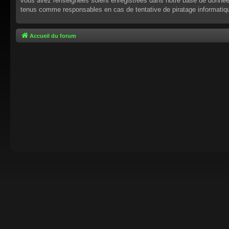
vous avez renseignées soient enregistrées dans notre base de données.
tenus comme responsables en cas de tentative de piratage informati
Accueil du forum