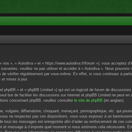
 « nos », « Autodiva » et « https://www.autodiva.fr/forum »), vous acceptez d
 suivantes, veuillez ne pas utiliser et accéder à « Autodiva ». Nous pouvons
de vérifier régulièrement par vous-même. En effet, si vous continuez à parti
 et mises à jour.
el phpBB » et « phpBB Limited ») qui est un logiciel de forum de discussions
 seul but de faciliter les discussions sur internet et phpBB Limited ne peut 
tions concernant phpBB, veuillez consulter
le site de phpBB
(en anglais).
 vulgaire, diffamatoire, choquant, menaçant, pornographique, etc. qui pourrai
i vous ne respectez pas ces dispositions, vous vous exposez à un bannissement
P de tous les messages est enregistrée afin d’aider au renforcement de ces cond
ujet et message à n’importe quel moment si nous estimons cela nécessaire. En 