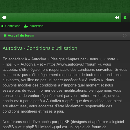
or
Connexion
Inscription
on
ns
u
ne
cri
Accueil du forum
m
xi
pti
Autodiva - Conditions d’utilisation
s
on
on
En accédant à « Autodiva » (désigné ci-après par « nous », « notre »,
« nos », « Autodiva » et « https://www.autodiva.fr/forum »), vous
acceptez d’être légalement responsable des conditions suivantes. Si vous
n’acceptez pas d’être légalement responsable de toutes les conditions
suivantes, veuillez ne pas utiliser et accéder à « Autodiva ». Nous
pouvons modifier ces conditions à n’importe quel moment et nous
essaierons de vous informer de ces modifications, bien que nous vous
conseillons de vérifier régulièrement par vous-même. En effet, si vous
continuez à participer à « Autodiva » après que des modifications aient
été effectuées, vous acceptez d’être légalement responsable des
conditions modifiées et mises à jour.
Nos forums sont développés par phpBB (désignés ci-après par « logiciel
phpBB » et « phpBB Limited ») qui est un logiciel de forum de