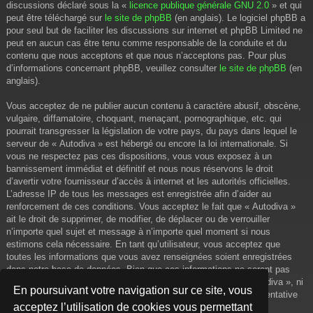
discussions déclaré sous la «
licence publique générale GNU 2.0
» et qui
peut être téléchargé sur
le site de phpBB
(en anglais). Le logiciel phpBB a
pour seul but de faciliter les discussions sur internet et phpBB Limited ne
peut en aucun cas être tenu comme responsable de la conduite et du
contenu que nous acceptons et que nous n’acceptons pas. Pour plus
d’informations concernant phpBB, veuillez consulter
le site de phpBB
(en
anglais).
Vous acceptez de ne publier aucun contenu à caractère abusif, obscène,
vulgaire, diffamatoire, choquant, menaçant, pornographique, etc. qui
pourrait transgresser la législation de votre pays, du pays dans lequel le
serveur de « Autodiva » est hébergé ou encore la loi internationale. Si
vous ne respectez pas ces dispositions, vous vous exposez à un
bannissement immédiat et définitif et nous nous réservons le droit
d’avertir votre fournisseur d’accès à internet et les autorités officielles.
L’adresse IP de tous les messages est enregistrée afin d’aider au
renforcement de ces conditions. Vous acceptez le fait que « Autodiva »
ait le droit de supprimer, de modifier, de déplacer ou de verrouiller
n’importe quel sujet et message à n’importe quel moment si nous
estimons cela nécessaire. En tant qu’utilisateur, vous acceptez que
toutes les informations que vous avez renseignées soient enregistrées
dans notre base de données. Bien que ces informations ne seront pas
diffusées à une tierce partie sans votre consentement, ni « Autodiva », ni
En poursuivant votre navigation sur ce site, vous
phpBB, ne pourront être tenus comme responsables en cas de tentative
acceptez l’utilisation de cookies vous permettant
de piratage informatique visant à compromettre vos données.