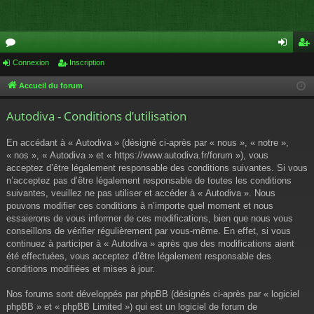
or
Connexion
Inscription
on
ns
u
ne
cri
Accueil du forum
m
xi
pti
Autodiva - Conditions d’utilisation
s
on
on
En accédant à « Autodiva » (désigné ci-après par « nous », « notre »,
« nos », « Autodiva » et « https://www.autodiva.fr/forum »), vous
acceptez d’être légalement responsable des conditions suivantes. Si vous
n’acceptez pas d’être légalement responsable de toutes les conditions
suivantes, veuillez ne pas utiliser et accéder à « Autodiva ». Nous
pouvons modifier ces conditions à n’importe quel moment et nous
essaierons de vous informer de ces modifications, bien que nous vous
conseillons de vérifier régulièrement par vous-même. En effet, si vous
continuez à participer à « Autodiva » après que des modifications aient
été effectuées, vous acceptez d’être légalement responsable des
conditions modifiées et mises à jour.
Nos forums sont développés par phpBB (désignés ci-après par « logiciel
phpBB » et « phpBB Limited ») qui est un logiciel de forum de