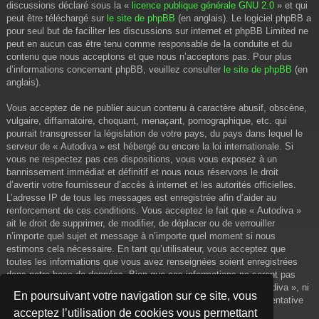
discussions déclaré sous la «
licence publique générale GNU 2.0
» et qui
peut être téléchargé sur
le site de phpBB
(en anglais). Le logiciel phpBB a
pour seul but de faciliter les discussions sur internet et phpBB Limited ne
peut en aucun cas être tenu comme responsable de la conduite et du
contenu que nous acceptons et que nous n’acceptons pas. Pour plus
d’informations concernant phpBB, veuillez consulter
le site de phpBB
(en
anglais).
Vous acceptez de ne publier aucun contenu à caractère abusif, obscène,
vulgaire, diffamatoire, choquant, menaçant, pornographique, etc. qui
pourrait transgresser la législation de votre pays, du pays dans lequel le
serveur de « Autodiva » est hébergé ou encore la loi internationale. Si
vous ne respectez pas ces dispositions, vous vous exposez à un
bannissement immédiat et définitif et nous nous réservons le droit
d’avertir votre fournisseur d’accès à internet et les autorités officielles.
L’adresse IP de tous les messages est enregistrée afin d’aider au
renforcement de ces conditions. Vous acceptez le fait que « Autodiva »
ait le droit de supprimer, de modifier, de déplacer ou de verrouiller
n’importe quel sujet et message à n’importe quel moment si nous
estimons cela nécessaire. En tant qu’utilisateur, vous acceptez que
toutes les informations que vous avez renseignées soient enregistrées
dans notre base de données. Bien que ces informations ne seront pas
diffusées à une tierce partie sans votre consentement, ni « Autodiva », ni
En poursuivant votre navigation sur ce site, vous
phpBB, ne pourront être tenus comme responsables en cas de tentative
acceptez l’utilisation de cookies vous permettant
de piratage informatique visant à compromettre vos données.