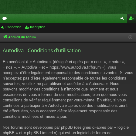
or
Connexion
Inscription
on
ns
u
ne
cri
Accueil du forum
m
xi
pti
Autodiva - Conditions d’utilisation
s
on
on
En accédant à « Autodiva » (désigné ci-après par « nous », « notre »,
« nos », « Autodiva » et « https://www.autodiva.fr/forum »), vous
acceptez d’être légalement responsable des conditions suivantes. Si vous
n’acceptez pas d’être légalement responsable de toutes les conditions
suivantes, veuillez ne pas utiliser et accéder à « Autodiva ». Nous
pouvons modifier ces conditions à n’importe quel moment et nous
essaierons de vous informer de ces modifications, bien que nous vous
conseillons de vérifier régulièrement par vous-même. En effet, si vous
continuez à participer à « Autodiva » après que des modifications aient
été effectuées, vous acceptez d’être légalement responsable des
conditions modifiées et mises à jour.
Nos forums sont développés par phpBB (désignés ci-après par « logiciel
phpBB » et « phpBB Limited ») qui est un logiciel de forum de