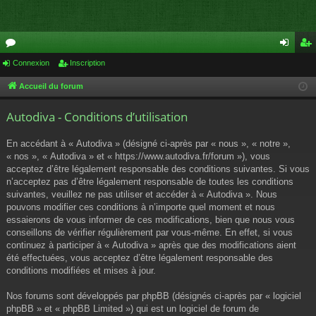
or
Connexion
Inscription
on
ns
u
ne
cri
Accueil du forum
m
xi
pti
Autodiva - Conditions d’utilisation
s
on
on
En accédant à « Autodiva » (désigné ci-après par « nous », « notre »,
« nos », « Autodiva » et « https://www.autodiva.fr/forum »), vous
acceptez d’être légalement responsable des conditions suivantes. Si vous
n’acceptez pas d’être légalement responsable de toutes les conditions
suivantes, veuillez ne pas utiliser et accéder à « Autodiva ». Nous
pouvons modifier ces conditions à n’importe quel moment et nous
essaierons de vous informer de ces modifications, bien que nous vous
conseillons de vérifier régulièrement par vous-même. En effet, si vous
continuez à participer à « Autodiva » après que des modifications aient
été effectuées, vous acceptez d’être légalement responsable des
conditions modifiées et mises à jour.
Nos forums sont développés par phpBB (désignés ci-après par « logiciel
phpBB » et « phpBB Limited ») qui est un logiciel de forum de