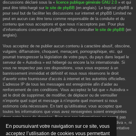
discussions déclaré sous la «
licence publique générale GNU 2.0
» et qui
peut être téléchargé sur
le site de phpBB
(en anglais). Le logiciel phpBB a
pour seul but de faciliter les discussions sur internet et phpBB Limited ne
peut en aucun cas être tenu comme responsable de la conduite et du
contenu que nous acceptons et que nous n’acceptons pas. Pour plus
d’informations concernant phpBB, veuillez consulter
le site de phpBB
(en
anglais).
Vous acceptez de ne publier aucun contenu à caractère abusif, obscène,
vulgaire, diffamatoire, choquant, menaçant, pornographique, etc. qui
pourrait transgresser la législation de votre pays, du pays dans lequel le
serveur de « Autodiva » est hébergé ou encore la loi internationale. Si
vous ne respectez pas ces dispositions, vous vous exposez à un
bannissement immédiat et définitif et nous nous réservons le droit
d’avertir votre fournisseur d’accès à internet et les autorités officielles.
L’adresse IP de tous les messages est enregistrée afin d’aider au
renforcement de ces conditions. Vous acceptez le fait que « Autodiva »
ait le droit de supprimer, de modifier, de déplacer ou de verrouiller
n’importe quel sujet et message à n’importe quel moment si nous
estimons cela nécessaire. En tant qu’utilisateur, vous acceptez que
toutes les informations que vous avez renseignées soient enregistrées
dans notre base de données. Bien que ces informations ne seront pas
diffusées à une tierce partie sans votre consentement, ni « Autodiva », ni
En poursuivant votre navigation sur ce site, vous
phpBB, ne pourront être tenus comme responsables en cas de tentative
acceptez l’utilisation de cookies vous permettant
de piratage informatique visant à compromettre vos données.