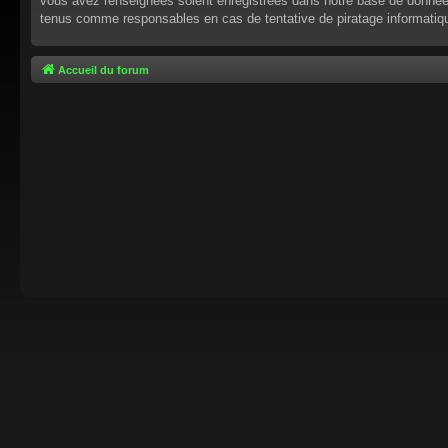
vous avez renseignées soient enregistrées dans notre base de données.
tenus comme responsables en cas de tentative de piratage informati
Accueil du forum