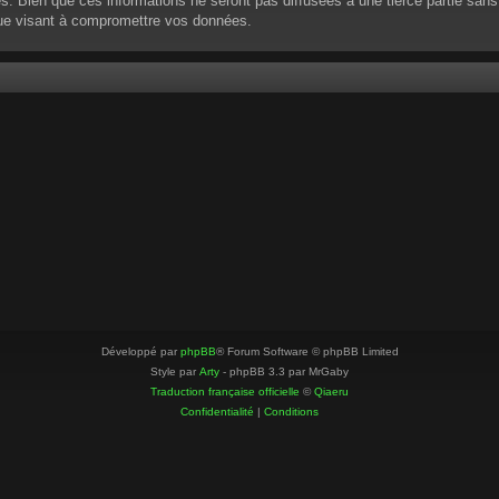
 Bien que ces informations ne seront pas diffusées à une tierce partie sans
que visant à compromettre vos données.
Développé par
phpBB
® Forum Software © phpBB Limited
Style par
Arty
- phpBB 3.3 par MrGaby
Traduction française officielle
©
Qiaeru
Confidentialité
|
Conditions