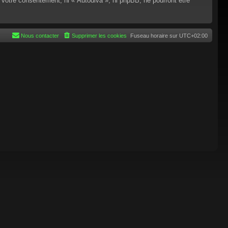
 votre consentement, ni « Autodiva », ni phpBB, ne pourront être
Nous contacter
Supprimer les cookies
Fuseau horaire sur
UTC+02:00