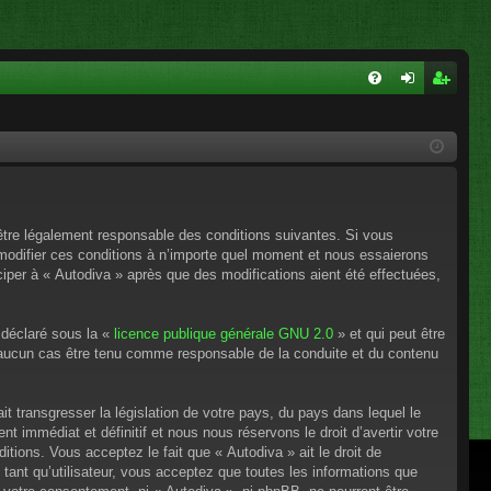
FA
on
ns
Q
ne
cri
xi
pti
on
on
’être légalement responsable des conditions suivantes. Si vous
 modifier ces conditions à n’importe quel moment et nous essaierons
ciper à « Autodiva » après que des modifications aient été effectuées,
 déclaré sous la «
licence publique générale GNU 2.0
» et qui peut être
en aucun cas être tenu comme responsable de la conduite et du contenu
t transgresser la législation de votre pays, du pays dans lequel le
 immédiat et définitif et nous nous réservons le droit d’avertir votre
itions. Vous acceptez le fait que « Autodiva » ait le droit de
tant qu’utilisateur, vous acceptez que toutes les informations que