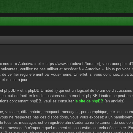
 « nos », « Autodiva » et « https://www.autodiva.fr/forum »), vous acceptez d
 suivantes, veuillez ne pas utiliser et accéder à « Autodiva ». Nous pouvons
de vérifier régulièrement par vous-même. En effet, si vous continuez à parti
 et mises à jour.
el phpBB » et « phpBB Limited ») qui est un logiciel de forum de discussions
 seul but de faciliter les discussions sur internet et phpBB Limited ne peut 
tions concernant phpBB, veuillez consulter
le site de phpBB
(en anglais).
 vulgaire, diffamatoire, choquant, menaçant, pornographique, etc. qui pourrai
i vous ne respectez pas ces dispositions, vous vous exposez à un bannissement
P de tous les messages est enregistrée afin d’aider au renforcement de ces cond
ujet et message à n’importe quel moment si nous estimons cela nécessaire. En 