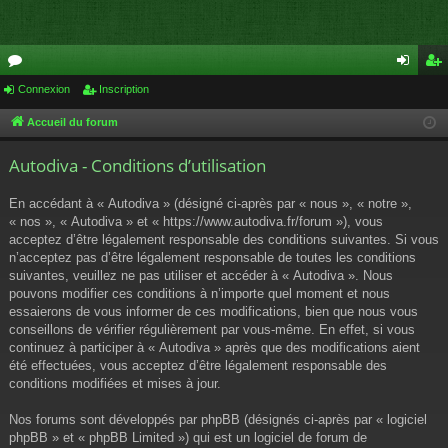
or
Connexion
Inscription
on
ns
u
ne
cri
Accueil du forum
m
xi
pti
Autodiva - Conditions d’utilisation
s
on
on
En accédant à « Autodiva » (désigné ci-après par « nous », « notre »,
« nos », « Autodiva » et « https://www.autodiva.fr/forum »), vous
acceptez d’être légalement responsable des conditions suivantes. Si vous
n’acceptez pas d’être légalement responsable de toutes les conditions
suivantes, veuillez ne pas utiliser et accéder à « Autodiva ». Nous
pouvons modifier ces conditions à n’importe quel moment et nous
essaierons de vous informer de ces modifications, bien que nous vous
conseillons de vérifier régulièrement par vous-même. En effet, si vous
continuez à participer à « Autodiva » après que des modifications aient
été effectuées, vous acceptez d’être légalement responsable des
conditions modifiées et mises à jour.
Nos forums sont développés par phpBB (désignés ci-après par « logiciel
phpBB » et « phpBB Limited ») qui est un logiciel de forum de