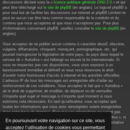
discussions déclaré sous la «
licence publique générale GNU 2.0
» et qui
peut être téléchargé sur
le site de phpBB
(en anglais). Le logiciel phpBB a
pour seul but de faciliter les discussions sur internet et phpBB Limited ne
peut en aucun cas être tenu comme responsable de la conduite et du
contenu que nous acceptons et que nous n’acceptons pas. Pour plus
d’informations concernant phpBB, veuillez consulter
le site de phpBB
(en
anglais).
Vous acceptez de ne publier aucun contenu à caractère abusif, obscène,
vulgaire, diffamatoire, choquant, menaçant, pornographique, etc. qui
pourrait transgresser la législation de votre pays, du pays dans lequel le
serveur de « Autodiva » est hébergé ou encore la loi internationale. Si
vous ne respectez pas ces dispositions, vous vous exposez à un
bannissement immédiat et définitif et nous nous réservons le droit
d’avertir votre fournisseur d’accès à internet et les autorités officielles.
L’adresse IP de tous les messages est enregistrée afin d’aider au
renforcement de ces conditions. Vous acceptez le fait que « Autodiva »
ait le droit de supprimer, de modifier, de déplacer ou de verrouiller
n’importe quel sujet et message à n’importe quel moment si nous
estimons cela nécessaire. En tant qu’utilisateur, vous acceptez que
toutes les informations que vous avez renseignées soient enregistrées
dans notre base de données. Bien que ces informations ne seront pas
diffusées à une tierce partie sans votre consentement, ni « Autodiva », ni
En poursuivant votre navigation sur ce site, vous
phpBB, ne pourront être tenus comme responsables en cas de tentative
acceptez l’utilisation de cookies vous permettant
de piratage informatique visant à compromettre vos données.