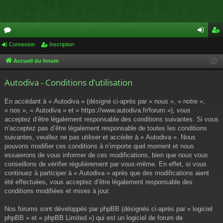
or
Connexion
Inscription
on
ns
u
ne
cri
Accueil du forum
m
xi
pti
Autodiva - Conditions d’utilisation
s
on
on
En accédant à « Autodiva » (désigné ci-après par « nous », « notre »,
« nos », « Autodiva » et « https://www.autodiva.fr/forum »), vous
acceptez d’être légalement responsable des conditions suivantes. Si vous
n’acceptez pas d’être légalement responsable de toutes les conditions
suivantes, veuillez ne pas utiliser et accéder à « Autodiva ». Nous
pouvons modifier ces conditions à n’importe quel moment et nous
essaierons de vous informer de ces modifications, bien que nous vous
conseillons de vérifier régulièrement par vous-même. En effet, si vous
continuez à participer à « Autodiva » après que des modifications aient
été effectuées, vous acceptez d’être légalement responsable des
conditions modifiées et mises à jour.
Nos forums sont développés par phpBB (désignés ci-après par « logiciel
phpBB » et « phpBB Limited ») qui est un logiciel de forum de