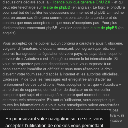
discussions déclaré sous la «
licence publique générale GNU 2.0
» et qui
peut être téléchargé sur
le site de phpBB
(en anglais). Le logiciel phpBB a
pour seul but de faciliter les discussions sur internet et phpBB Limited ne
peut en aucun cas être tenu comme responsable de la conduite et du
contenu que nous acceptons et que nous n’acceptons pas. Pour plus
d’informations concernant phpBB, veuillez consulter
le site de phpBB
(en
anglais).
Vous acceptez de ne publier aucun contenu à caractère abusif, obscène,
vulgaire, diffamatoire, choquant, menaçant, pornographique, etc. qui
pourrait transgresser la législation de votre pays, du pays dans lequel le
serveur de « Autodiva » est hébergé ou encore la loi internationale. Si
vous ne respectez pas ces dispositions, vous vous exposez à un
bannissement immédiat et définitif et nous nous réservons le droit
d’avertir votre fournisseur d’accès à internet et les autorités officielles.
L’adresse IP de tous les messages est enregistrée afin d’aider au
renforcement de ces conditions. Vous acceptez le fait que « Autodiva »
ait le droit de supprimer, de modifier, de déplacer ou de verrouiller
n’importe quel sujet et message à n’importe quel moment si nous
estimons cela nécessaire. En tant qu’utilisateur, vous acceptez que
toutes les informations que vous avez renseignées soient enregistrées
dans notre base de données. Bien que ces informations ne seront pas
diffusées à une tierce partie sans votre consentement, ni « Autodiva », ni
En poursuivant votre navigation sur ce site, vous
phpBB, ne pourront être tenus comme responsables en cas de tentative
acceptez l’utilisation de cookies vous permettant
de piratage informatique visant à compromettre vos données.