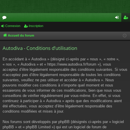
or
Connexion
Inscription
on
ns
u
ne
cri
Accueil du forum
m
xi
pti
Autodiva - Conditions d’utilisation
s
on
on
En accédant à « Autodiva » (désigné ci-après par « nous », « notre »,
« nos », « Autodiva » et « https://www.autodiva.fr/forum »), vous
acceptez d’être légalement responsable des conditions suivantes. Si vous
n’acceptez pas d’être légalement responsable de toutes les conditions
suivantes, veuillez ne pas utiliser et accéder à « Autodiva ». Nous
pouvons modifier ces conditions à n’importe quel moment et nous
essaierons de vous informer de ces modifications, bien que nous vous
conseillons de vérifier régulièrement par vous-même. En effet, si vous
continuez à participer à « Autodiva » après que des modifications aient
été effectuées, vous acceptez d’être légalement responsable des
conditions modifiées et mises à jour.
Nos forums sont développés par phpBB (désignés ci-après par « logiciel
phpBB » et « phpBB Limited ») qui est un logiciel de forum de