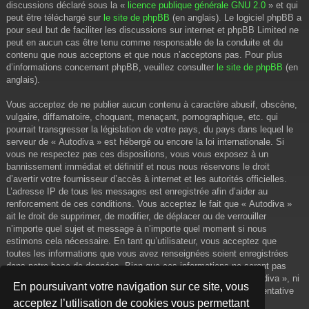
discussions déclaré sous la «
licence publique générale GNU 2.0
» et qui
peut être téléchargé sur
le site de phpBB
(en anglais). Le logiciel phpBB a
pour seul but de faciliter les discussions sur internet et phpBB Limited ne
peut en aucun cas être tenu comme responsable de la conduite et du
contenu que nous acceptons et que nous n’acceptons pas. Pour plus
d’informations concernant phpBB, veuillez consulter
le site de phpBB
(en
anglais).
Vous acceptez de ne publier aucun contenu à caractère abusif, obscène,
vulgaire, diffamatoire, choquant, menaçant, pornographique, etc. qui
pourrait transgresser la législation de votre pays, du pays dans lequel le
serveur de « Autodiva » est hébergé ou encore la loi internationale. Si
vous ne respectez pas ces dispositions, vous vous exposez à un
bannissement immédiat et définitif et nous nous réservons le droit
d’avertir votre fournisseur d’accès à internet et les autorités officielles.
L’adresse IP de tous les messages est enregistrée afin d’aider au
renforcement de ces conditions. Vous acceptez le fait que « Autodiva »
ait le droit de supprimer, de modifier, de déplacer ou de verrouiller
n’importe quel sujet et message à n’importe quel moment si nous
estimons cela nécessaire. En tant qu’utilisateur, vous acceptez que
toutes les informations que vous avez renseignées soient enregistrées
dans notre base de données. Bien que ces informations ne seront pas
diffusées à une tierce partie sans votre consentement, ni « Autodiva », ni
En poursuivant votre navigation sur ce site, vous
phpBB, ne pourront être tenus comme responsables en cas de tentative
acceptez l’utilisation de cookies vous permettant
de piratage informatique visant à compromettre vos données.