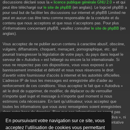
discussions déclaré sous la «
licence publique générale GNU 2.0
» et qui
peut être téléchargé sur
le site de phpBB
(en anglais). Le logiciel phpBB a
pour seul but de faciliter les discussions sur internet et phpBB Limited ne
peut en aucun cas être tenu comme responsable de la conduite et du
contenu que nous acceptons et que nous n’acceptons pas. Pour plus
d’informations concernant phpBB, veuillez consulter
le site de phpBB
(en
anglais).
Vous acceptez de ne publier aucun contenu à caractère abusif, obscène,
vulgaire, diffamatoire, choquant, menaçant, pornographique, etc. qui
pourrait transgresser la législation de votre pays, du pays dans lequel le
serveur de « Autodiva » est hébergé ou encore la loi internationale. Si
vous ne respectez pas ces dispositions, vous vous exposez à un
bannissement immédiat et définitif et nous nous réservons le droit
d’avertir votre fournisseur d’accès à internet et les autorités officielles.
L’adresse IP de tous les messages est enregistrée afin d’aider au
renforcement de ces conditions. Vous acceptez le fait que « Autodiva »
ait le droit de supprimer, de modifier, de déplacer ou de verrouiller
n’importe quel sujet et message à n’importe quel moment si nous
estimons cela nécessaire. En tant qu’utilisateur, vous acceptez que
toutes les informations que vous avez renseignées soient enregistrées
dans notre base de données. Bien que ces informations ne seront pas
diffusées à une tierce partie sans votre consentement, ni « Autodiva », ni
En poursuivant votre navigation sur ce site, vous
phpBB, ne pourront être tenus comme responsables en cas de tentative
acceptez l’utilisation de cookies vous permettant
de piratage informatique visant à compromettre vos données.