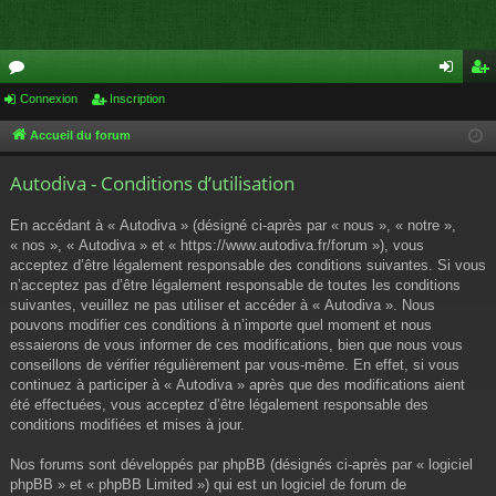
or
Connexion
Inscription
on
ns
u
ne
cri
Accueil du forum
m
xi
pti
Autodiva - Conditions d’utilisation
s
on
on
En accédant à « Autodiva » (désigné ci-après par « nous », « notre »,
« nos », « Autodiva » et « https://www.autodiva.fr/forum »), vous
acceptez d’être légalement responsable des conditions suivantes. Si vous
n’acceptez pas d’être légalement responsable de toutes les conditions
suivantes, veuillez ne pas utiliser et accéder à « Autodiva ». Nous
pouvons modifier ces conditions à n’importe quel moment et nous
essaierons de vous informer de ces modifications, bien que nous vous
conseillons de vérifier régulièrement par vous-même. En effet, si vous
continuez à participer à « Autodiva » après que des modifications aient
été effectuées, vous acceptez d’être légalement responsable des
conditions modifiées et mises à jour.
Nos forums sont développés par phpBB (désignés ci-après par « logiciel
phpBB » et « phpBB Limited ») qui est un logiciel de forum de