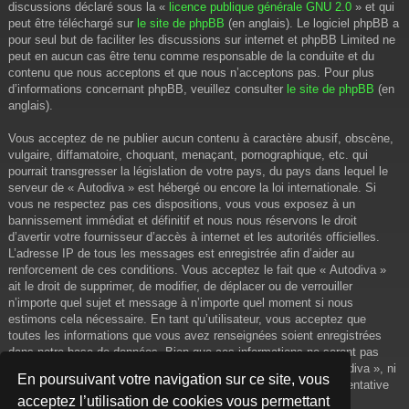
discussions déclaré sous la «
licence publique générale GNU 2.0
» et qui
peut être téléchargé sur
le site de phpBB
(en anglais). Le logiciel phpBB a
pour seul but de faciliter les discussions sur internet et phpBB Limited ne
peut en aucun cas être tenu comme responsable de la conduite et du
contenu que nous acceptons et que nous n’acceptons pas. Pour plus
d’informations concernant phpBB, veuillez consulter
le site de phpBB
(en
anglais).
Vous acceptez de ne publier aucun contenu à caractère abusif, obscène,
vulgaire, diffamatoire, choquant, menaçant, pornographique, etc. qui
pourrait transgresser la législation de votre pays, du pays dans lequel le
serveur de « Autodiva » est hébergé ou encore la loi internationale. Si
vous ne respectez pas ces dispositions, vous vous exposez à un
bannissement immédiat et définitif et nous nous réservons le droit
d’avertir votre fournisseur d’accès à internet et les autorités officielles.
L’adresse IP de tous les messages est enregistrée afin d’aider au
renforcement de ces conditions. Vous acceptez le fait que « Autodiva »
ait le droit de supprimer, de modifier, de déplacer ou de verrouiller
n’importe quel sujet et message à n’importe quel moment si nous
estimons cela nécessaire. En tant qu’utilisateur, vous acceptez que
toutes les informations que vous avez renseignées soient enregistrées
dans notre base de données. Bien que ces informations ne seront pas
diffusées à une tierce partie sans votre consentement, ni « Autodiva », ni
En poursuivant votre navigation sur ce site, vous
phpBB, ne pourront être tenus comme responsables en cas de tentative
acceptez l’utilisation de cookies vous permettant
de piratage informatique visant à compromettre vos données.