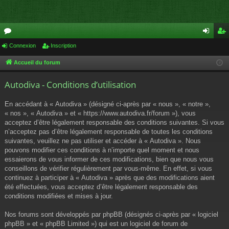
or
Connexion
Inscription
on
ns
u
ne
cri
Accueil du forum
m
xi
pti
Autodiva - Conditions d’utilisation
s
on
on
En accédant à « Autodiva » (désigné ci-après par « nous », « notre »,
« nos », « Autodiva » et « https://www.autodiva.fr/forum »), vous
acceptez d’être légalement responsable des conditions suivantes. Si vous
n’acceptez pas d’être légalement responsable de toutes les conditions
suivantes, veuillez ne pas utiliser et accéder à « Autodiva ». Nous
pouvons modifier ces conditions à n’importe quel moment et nous
essaierons de vous informer de ces modifications, bien que nous vous
conseillons de vérifier régulièrement par vous-même. En effet, si vous
continuez à participer à « Autodiva » après que des modifications aient
été effectuées, vous acceptez d’être légalement responsable des
conditions modifiées et mises à jour.
Nos forums sont développés par phpBB (désignés ci-après par « logiciel
phpBB » et « phpBB Limited ») qui est un logiciel de forum de