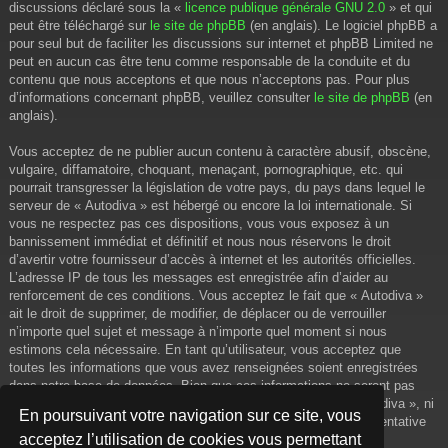
discussions déclaré sous la «
licence publique générale GNU 2.0
» et qui
peut être téléchargé sur
le site de phpBB
(en anglais). Le logiciel phpBB a
pour seul but de faciliter les discussions sur internet et phpBB Limited ne
peut en aucun cas être tenu comme responsable de la conduite et du
contenu que nous acceptons et que nous n’acceptons pas. Pour plus
d’informations concernant phpBB, veuillez consulter
le site de phpBB
(en
anglais).
Vous acceptez de ne publier aucun contenu à caractère abusif, obscène,
vulgaire, diffamatoire, choquant, menaçant, pornographique, etc. qui
pourrait transgresser la législation de votre pays, du pays dans lequel le
serveur de « Autodiva » est hébergé ou encore la loi internationale. Si
vous ne respectez pas ces dispositions, vous vous exposez à un
bannissement immédiat et définitif et nous nous réservons le droit
d’avertir votre fournisseur d’accès à internet et les autorités officielles.
L’adresse IP de tous les messages est enregistrée afin d’aider au
renforcement de ces conditions. Vous acceptez le fait que « Autodiva »
ait le droit de supprimer, de modifier, de déplacer ou de verrouiller
n’importe quel sujet et message à n’importe quel moment si nous
estimons cela nécessaire. En tant qu’utilisateur, vous acceptez que
toutes les informations que vous avez renseignées soient enregistrées
dans notre base de données. Bien que ces informations ne seront pas
diffusées à une tierce partie sans votre consentement, ni « Autodiva », ni
En poursuivant votre navigation sur ce site, vous
phpBB, ne pourront être tenus comme responsables en cas de tentative
acceptez l’utilisation de cookies vous permettant
de piratage informatique visant à compromettre vos données.