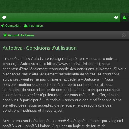
or
Connexion
Inscription
on
ns
u
ne
cri
Accueil du forum
m
xi
pti
Autodiva - Conditions d’utilisation
s
on
on
En accédant à « Autodiva » (désigné ci-après par « nous », « notre »,
« nos », « Autodiva » et « https://www.autodiva.fr/forum »), vous
acceptez d’être légalement responsable des conditions suivantes. Si vous
n’acceptez pas d’être légalement responsable de toutes les conditions
suivantes, veuillez ne pas utiliser et accéder à « Autodiva ». Nous
pouvons modifier ces conditions à n’importe quel moment et nous
essaierons de vous informer de ces modifications, bien que nous vous
conseillons de vérifier régulièrement par vous-même. En effet, si vous
continuez à participer à « Autodiva » après que des modifications aient
été effectuées, vous acceptez d’être légalement responsable des
conditions modifiées et mises à jour.
Nos forums sont développés par phpBB (désignés ci-après par « logiciel
phpBB » et « phpBB Limited ») qui est un logiciel de forum de