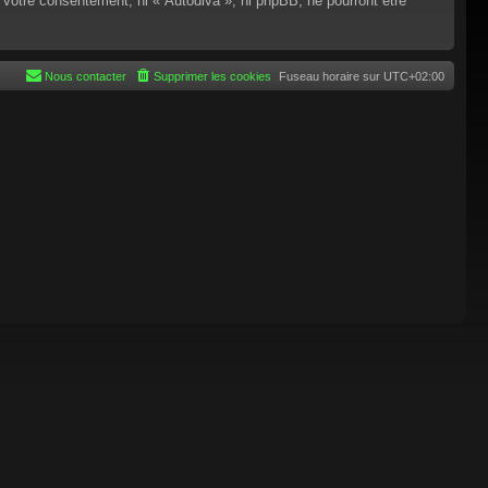
 votre consentement, ni « Autodiva », ni phpBB, ne pourront être
Nous contacter
Supprimer les cookies
Fuseau horaire sur
UTC+02:00