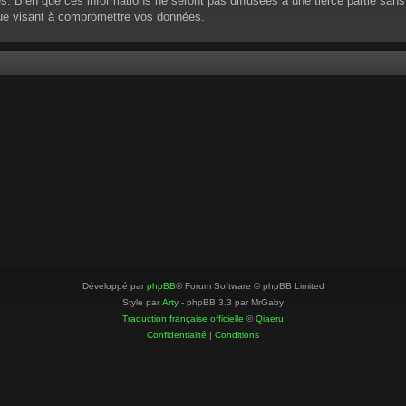
 Bien que ces informations ne seront pas diffusées à une tierce partie sans
que visant à compromettre vos données.
Développé par
phpBB
® Forum Software © phpBB Limited
Style par
Arty
- phpBB 3.3 par MrGaby
Traduction française officielle
©
Qiaeru
Confidentialité
|
Conditions