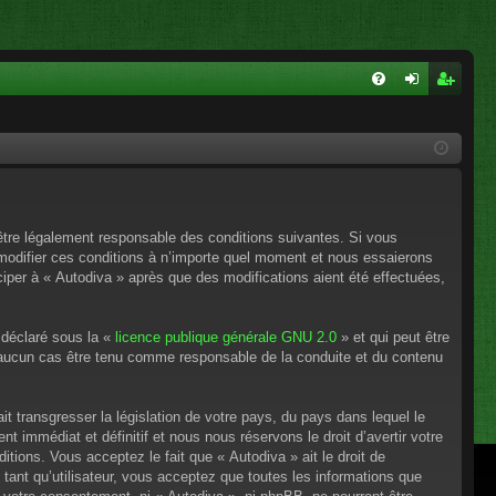
FA
on
ns
Q
ne
cri
xi
pti
on
on
’être légalement responsable des conditions suivantes. Si vous
 modifier ces conditions à n’importe quel moment et nous essaierons
ciper à « Autodiva » après que des modifications aient été effectuées,
 déclaré sous la «
licence publique générale GNU 2.0
» et qui peut être
en aucun cas être tenu comme responsable de la conduite et du contenu
t transgresser la législation de votre pays, du pays dans lequel le
 immédiat et définitif et nous nous réservons le droit d’avertir votre
itions. Vous acceptez le fait que « Autodiva » ait le droit de
tant qu’utilisateur, vous acceptez que toutes les informations que