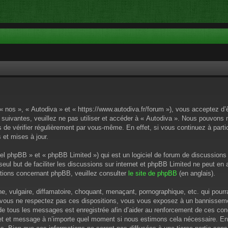
 « nos », « Autodiva » et « https://www.autodiva.fr/forum »), vous acceptez d
 suivantes, veuillez ne pas utiliser et accéder à « Autodiva ». Nous pouvons
de vérifier régulièrement par vous-même. En effet, si vous continuez à parti
 et mises à jour.
el phpBB » et « phpBB Limited ») qui est un logiciel de forum de discussions
 seul but de faciliter les discussions sur internet et phpBB Limited ne peut 
tions concernant phpBB, veuillez consulter
le site de phpBB
(en anglais).
 vulgaire, diffamatoire, choquant, menaçant, pornographique, etc. qui pourrai
i vous ne respectez pas ces dispositions, vous vous exposez à un bannissement
P de tous les messages est enregistrée afin d’aider au renforcement de ces cond
ujet et message à n’importe quel moment si nous estimons cela nécessaire. En 