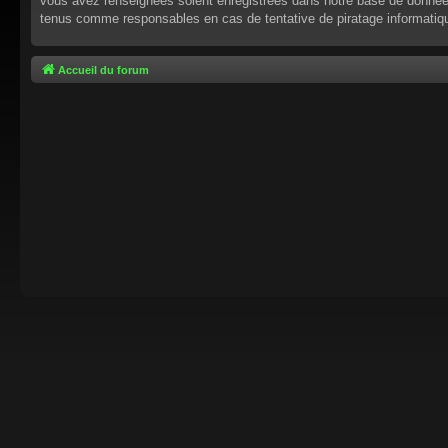
vous avez renseignées soient enregistrées dans notre base de données.
tenus comme responsables en cas de tentative de piratage informati
Accueil du forum