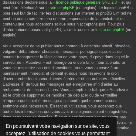
discussions déclaré sous la «
licence publique générale GNU 2.0
» et qui
peut être téléchargé sur
le site de phpBB
(en anglais). Le logiciel phpBB a
pour seul but de faciliter les discussions sur internet et phpBB Limited ne
peut en aucun cas être tenu comme responsable de la conduite et du
contenu que nous acceptons et que nous n’acceptons pas. Pour plus
d’informations concernant phpBB, veuillez consulter
le site de phpBB
(en
anglais).
Vous acceptez de ne publier aucun contenu à caractère abusif, obscène,
vulgaire, diffamatoire, choquant, menaçant, pornographique, etc. qui
pourrait transgresser la législation de votre pays, du pays dans lequel le
serveur de « Autodiva » est hébergé ou encore la loi internationale. Si
vous ne respectez pas ces dispositions, vous vous exposez à un
bannissement immédiat et définitif et nous nous réservons le droit
d’avertir votre fournisseur d’accès à internet et les autorités officielles.
L’adresse IP de tous les messages est enregistrée afin d’aider au
renforcement de ces conditions. Vous acceptez le fait que « Autodiva »
ait le droit de supprimer, de modifier, de déplacer ou de verrouiller
n’importe quel sujet et message à n’importe quel moment si nous
estimons cela nécessaire. En tant qu’utilisateur, vous acceptez que
toutes les informations que vous avez renseignées soient enregistrées
dans notre base de données. Bien que ces informations ne seront pas
diffusées à une tierce partie sans votre consentement, ni « Autodiva », ni
En poursuivant votre navigation sur ce site, vous
phpBB, ne pourront être tenus comme responsables en cas de tentative
acceptez l’utilisation de cookies vous permettant
de piratage informatique visant à compromettre vos données.