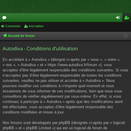
or
Connexion
Inscription
on
ns
u
ne
cri
Accueil du forum
m
xi
pti
Autodiva - Conditions d’utilisation
s
on
on
En accédant à « Autodiva » (désigné ci-après par « nous », « notre »,
« nos », « Autodiva » et « https://www.autodiva.fr/forum »), vous
acceptez d’être légalement responsable des conditions suivantes. Si vous
n’acceptez pas d’être légalement responsable de toutes les conditions
suivantes, veuillez ne pas utiliser et accéder à « Autodiva ». Nous
pouvons modifier ces conditions à n’importe quel moment et nous
essaierons de vous informer de ces modifications, bien que nous vous
conseillons de vérifier régulièrement par vous-même. En effet, si vous
continuez à participer à « Autodiva » après que des modifications aient
été effectuées, vous acceptez d’être légalement responsable des
conditions modifiées et mises à jour.
Nos forums sont développés par phpBB (désignés ci-après par « logiciel
phpBB » et « phpBB Limited ») qui est un logiciel de forum de