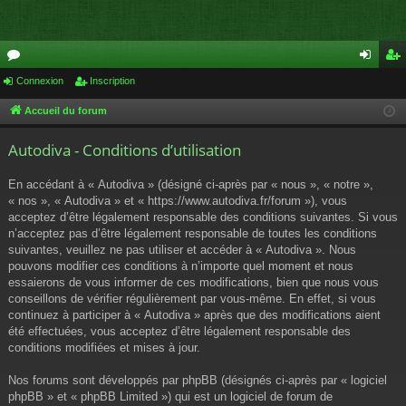
or
Connexion
Inscription
on
ns
u
ne
cri
Accueil du forum
m
xi
pti
Autodiva - Conditions d’utilisation
s
on
on
En accédant à « Autodiva » (désigné ci-après par « nous », « notre »,
« nos », « Autodiva » et « https://www.autodiva.fr/forum »), vous
acceptez d’être légalement responsable des conditions suivantes. Si vous
n’acceptez pas d’être légalement responsable de toutes les conditions
suivantes, veuillez ne pas utiliser et accéder à « Autodiva ». Nous
pouvons modifier ces conditions à n’importe quel moment et nous
essaierons de vous informer de ces modifications, bien que nous vous
conseillons de vérifier régulièrement par vous-même. En effet, si vous
continuez à participer à « Autodiva » après que des modifications aient
été effectuées, vous acceptez d’être légalement responsable des
conditions modifiées et mises à jour.
Nos forums sont développés par phpBB (désignés ci-après par « logiciel
phpBB » et « phpBB Limited ») qui est un logiciel de forum de