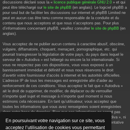
discussions déclaré sous la «
licence publique générale GNU 2.0
» et qui
peut être téléchargé sur
le site de phpBB
(en anglais). Le logiciel phpBB a
pour seul but de faciliter les discussions sur internet et phpBB Limited ne
peut en aucun cas être tenu comme responsable de la conduite et du
contenu que nous acceptons et que nous n’acceptons pas. Pour plus
d’informations concernant phpBB, veuillez consulter
le site de phpBB
(en
anglais).
Vous acceptez de ne publier aucun contenu à caractère abusif, obscène,
vulgaire, diffamatoire, choquant, menaçant, pornographique, etc. qui
pourrait transgresser la législation de votre pays, du pays dans lequel le
serveur de « Autodiva » est hébergé ou encore la loi internationale. Si
vous ne respectez pas ces dispositions, vous vous exposez à un
bannissement immédiat et définitif et nous nous réservons le droit
d’avertir votre fournisseur d’accès à internet et les autorités officielles.
L’adresse IP de tous les messages est enregistrée afin d’aider au
renforcement de ces conditions. Vous acceptez le fait que « Autodiva »
ait le droit de supprimer, de modifier, de déplacer ou de verrouiller
n’importe quel sujet et message à n’importe quel moment si nous
estimons cela nécessaire. En tant qu’utilisateur, vous acceptez que
toutes les informations que vous avez renseignées soient enregistrées
dans notre base de données. Bien que ces informations ne seront pas
diffusées à une tierce partie sans votre consentement, ni « Autodiva », ni
En poursuivant votre navigation sur ce site, vous
phpBB, ne pourront être tenus comme responsables en cas de tentative
acceptez l’utilisation de cookies vous permettant
de piratage informatique visant à compromettre vos données.