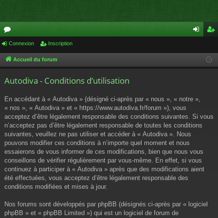
or
Connexion
Inscription
on
ns
u
ne
cri
Accueil du forum
m
xi
pti
Autodiva - Conditions d’utilisation
s
on
on
En accédant à « Autodiva » (désigné ci-après par « nous », « notre »,
« nos », « Autodiva » et « https://www.autodiva.fr/forum »), vous
acceptez d’être légalement responsable des conditions suivantes. Si vous
n’acceptez pas d’être légalement responsable de toutes les conditions
suivantes, veuillez ne pas utiliser et accéder à « Autodiva ». Nous
pouvons modifier ces conditions à n’importe quel moment et nous
essaierons de vous informer de ces modifications, bien que nous vous
conseillons de vérifier régulièrement par vous-même. En effet, si vous
continuez à participer à « Autodiva » après que des modifications aient
été effectuées, vous acceptez d’être légalement responsable des
conditions modifiées et mises à jour.
Nos forums sont développés par phpBB (désignés ci-après par « logiciel
phpBB » et « phpBB Limited ») qui est un logiciel de forum de