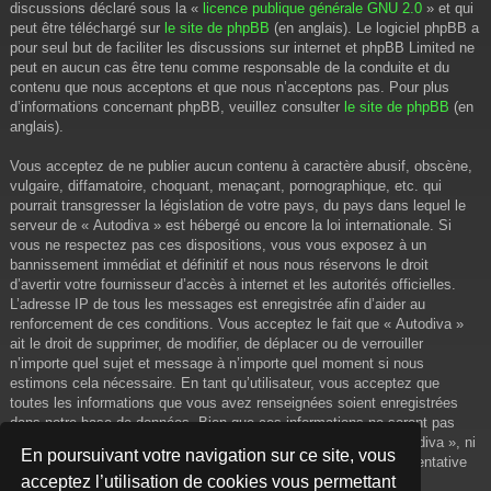
discussions déclaré sous la «
licence publique générale GNU 2.0
» et qui
peut être téléchargé sur
le site de phpBB
(en anglais). Le logiciel phpBB a
pour seul but de faciliter les discussions sur internet et phpBB Limited ne
peut en aucun cas être tenu comme responsable de la conduite et du
contenu que nous acceptons et que nous n’acceptons pas. Pour plus
d’informations concernant phpBB, veuillez consulter
le site de phpBB
(en
anglais).
Vous acceptez de ne publier aucun contenu à caractère abusif, obscène,
vulgaire, diffamatoire, choquant, menaçant, pornographique, etc. qui
pourrait transgresser la législation de votre pays, du pays dans lequel le
serveur de « Autodiva » est hébergé ou encore la loi internationale. Si
vous ne respectez pas ces dispositions, vous vous exposez à un
bannissement immédiat et définitif et nous nous réservons le droit
d’avertir votre fournisseur d’accès à internet et les autorités officielles.
L’adresse IP de tous les messages est enregistrée afin d’aider au
renforcement de ces conditions. Vous acceptez le fait que « Autodiva »
ait le droit de supprimer, de modifier, de déplacer ou de verrouiller
n’importe quel sujet et message à n’importe quel moment si nous
estimons cela nécessaire. En tant qu’utilisateur, vous acceptez que
toutes les informations que vous avez renseignées soient enregistrées
dans notre base de données. Bien que ces informations ne seront pas
diffusées à une tierce partie sans votre consentement, ni « Autodiva », ni
En poursuivant votre navigation sur ce site, vous
phpBB, ne pourront être tenus comme responsables en cas de tentative
acceptez l’utilisation de cookies vous permettant
de piratage informatique visant à compromettre vos données.