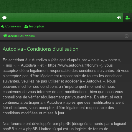
or
Connexion
Inscription
on
ns
u
ne
cri
Accueil du forum
m
xi
pti
Autodiva - Conditions d’utilisation
s
on
on
En accédant à « Autodiva » (désigné ci-après par « nous », « notre »,
« nos », « Autodiva » et « https://www.autodiva.fr/forum »), vous
acceptez d’être légalement responsable des conditions suivantes. Si vous
n’acceptez pas d’être légalement responsable de toutes les conditions
suivantes, veuillez ne pas utiliser et accéder à « Autodiva ». Nous
pouvons modifier ces conditions à n’importe quel moment et nous
essaierons de vous informer de ces modifications, bien que nous vous
conseillons de vérifier régulièrement par vous-même. En effet, si vous
continuez à participer à « Autodiva » après que des modifications aient
été effectuées, vous acceptez d’être légalement responsable des
conditions modifiées et mises à jour.
Nos forums sont développés par phpBB (désignés ci-après par « logiciel
phpBB » et « phpBB Limited ») qui est un logiciel de forum de