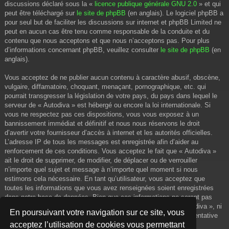
discussions déclaré sous la «
licence publique générale GNU 2.0
» et qui
peut être téléchargé sur
le site de phpBB
(en anglais). Le logiciel phpBB a
pour seul but de faciliter les discussions sur internet et phpBB Limited ne
peut en aucun cas être tenu comme responsable de la conduite et du
contenu que nous acceptons et que nous n’acceptons pas. Pour plus
d’informations concernant phpBB, veuillez consulter
le site de phpBB
(en
anglais).
Vous acceptez de ne publier aucun contenu à caractère abusif, obscène,
vulgaire, diffamatoire, choquant, menaçant, pornographique, etc. qui
pourrait transgresser la législation de votre pays, du pays dans lequel le
serveur de « Autodiva » est hébergé ou encore la loi internationale. Si
vous ne respectez pas ces dispositions, vous vous exposez à un
bannissement immédiat et définitif et nous nous réservons le droit
d’avertir votre fournisseur d’accès à internet et les autorités officielles.
L’adresse IP de tous les messages est enregistrée afin d’aider au
renforcement de ces conditions. Vous acceptez le fait que « Autodiva »
ait le droit de supprimer, de modifier, de déplacer ou de verrouiller
n’importe quel sujet et message à n’importe quel moment si nous
estimons cela nécessaire. En tant qu’utilisateur, vous acceptez que
toutes les informations que vous avez renseignées soient enregistrées
dans notre base de données. Bien que ces informations ne seront pas
diffusées à une tierce partie sans votre consentement, ni « Autodiva », ni
En poursuivant votre navigation sur ce site, vous
phpBB, ne pourront être tenus comme responsables en cas de tentative
acceptez l’utilisation de cookies vous permettant
de piratage informatique visant à compromettre vos données.