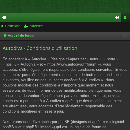
or
Connexion
Inscription
on
ns
u
ne
cri
Accueil du forum
m
xi
pti
Autodiva - Conditions d’utilisation
s
on
on
En accédant à « Autodiva » (désigné ci-après par « nous », « notre »,
« nos », « Autodiva » et « https://www.autodiva.fr/forum »), vous
acceptez d’être légalement responsable des conditions suivantes. Si vous
n’acceptez pas d’être légalement responsable de toutes les conditions
suivantes, veuillez ne pas utiliser et accéder à « Autodiva ». Nous
pouvons modifier ces conditions à n’importe quel moment et nous
essaierons de vous informer de ces modifications, bien que nous vous
conseillons de vérifier régulièrement par vous-même. En effet, si vous
continuez à participer à « Autodiva » après que des modifications aient
été effectuées, vous acceptez d’être légalement responsable des
conditions modifiées et mises à jour.
Nos forums sont développés par phpBB (désignés ci-après par « logiciel
phpBB » et « phpBB Limited ») qui est un logiciel de forum de