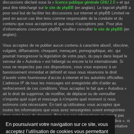
discussions déclaré sous la «
licence publique générale GNU 2.0
» et qui
peut être téléchargé sur
le site de phpBB
(en anglais). Le logiciel phpBB a
pour seul but de faciliter les discussions sur internet et phpBB Limited ne
peut en aucun cas être tenu comme responsable de la conduite et du
contenu que nous acceptons et que nous n’acceptons pas. Pour plus
d’informations concernant phpBB, veuillez consulter
le site de phpBB
(en
anglais).
Vous acceptez de ne publier aucun contenu à caractère abusif, obscène,
vulgaire, diffamatoire, choquant, menaçant, pornographique, etc. qui
pourrait transgresser la législation de votre pays, du pays dans lequel le
serveur de « Autodiva » est hébergé ou encore la loi internationale. Si
vous ne respectez pas ces dispositions, vous vous exposez à un
bannissement immédiat et définitif et nous nous réservons le droit
d’avertir votre fournisseur d’accès à internet et les autorités officielles.
L’adresse IP de tous les messages est enregistrée afin d’aider au
renforcement de ces conditions. Vous acceptez le fait que « Autodiva »
ait le droit de supprimer, de modifier, de déplacer ou de verrouiller
n’importe quel sujet et message à n’importe quel moment si nous
estimons cela nécessaire. En tant qu’utilisateur, vous acceptez que
toutes les informations que vous avez renseignées soient enregistrées
dans notre base de données. Bien que ces informations ne seront pas
diffusées à une tierce partie sans votre consentement, ni « Autodiva », ni
En poursuivant votre navigation sur ce site, vous
phpBB, ne pourront être tenus comme responsables en cas de tentative
acceptez l’utilisation de cookies vous permettant
de piratage informatique visant à compromettre vos données.