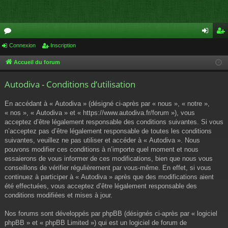
or
Connexion
Inscription
on
ns
u
ne
cri
Accueil du forum
m
xi
pti
Autodiva - Conditions d’utilisation
s
on
on
En accédant à « Autodiva » (désigné ci-après par « nous », « notre »,
« nos », « Autodiva » et « https://www.autodiva.fr/forum »), vous
acceptez d’être légalement responsable des conditions suivantes. Si vous
n’acceptez pas d’être légalement responsable de toutes les conditions
suivantes, veuillez ne pas utiliser et accéder à « Autodiva ». Nous
pouvons modifier ces conditions à n’importe quel moment et nous
essaierons de vous informer de ces modifications, bien que nous vous
conseillons de vérifier régulièrement par vous-même. En effet, si vous
continuez à participer à « Autodiva » après que des modifications aient
été effectuées, vous acceptez d’être légalement responsable des
conditions modifiées et mises à jour.
Nos forums sont développés par phpBB (désignés ci-après par « logiciel
phpBB » et « phpBB Limited ») qui est un logiciel de forum de