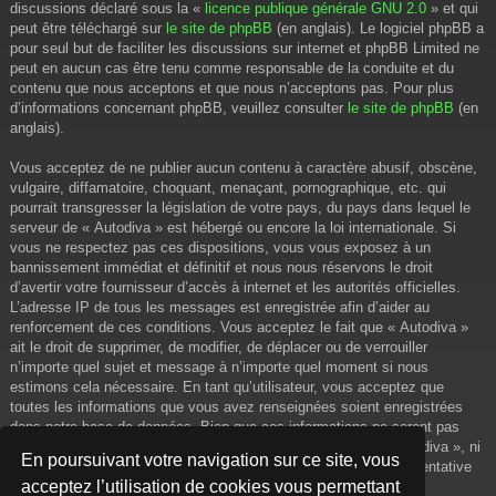
discussions déclaré sous la «
licence publique générale GNU 2.0
» et qui
peut être téléchargé sur
le site de phpBB
(en anglais). Le logiciel phpBB a
pour seul but de faciliter les discussions sur internet et phpBB Limited ne
peut en aucun cas être tenu comme responsable de la conduite et du
contenu que nous acceptons et que nous n’acceptons pas. Pour plus
d’informations concernant phpBB, veuillez consulter
le site de phpBB
(en
anglais).
Vous acceptez de ne publier aucun contenu à caractère abusif, obscène,
vulgaire, diffamatoire, choquant, menaçant, pornographique, etc. qui
pourrait transgresser la législation de votre pays, du pays dans lequel le
serveur de « Autodiva » est hébergé ou encore la loi internationale. Si
vous ne respectez pas ces dispositions, vous vous exposez à un
bannissement immédiat et définitif et nous nous réservons le droit
d’avertir votre fournisseur d’accès à internet et les autorités officielles.
L’adresse IP de tous les messages est enregistrée afin d’aider au
renforcement de ces conditions. Vous acceptez le fait que « Autodiva »
ait le droit de supprimer, de modifier, de déplacer ou de verrouiller
n’importe quel sujet et message à n’importe quel moment si nous
estimons cela nécessaire. En tant qu’utilisateur, vous acceptez que
toutes les informations que vous avez renseignées soient enregistrées
dans notre base de données. Bien que ces informations ne seront pas
diffusées à une tierce partie sans votre consentement, ni « Autodiva », ni
En poursuivant votre navigation sur ce site, vous
phpBB, ne pourront être tenus comme responsables en cas de tentative
acceptez l’utilisation de cookies vous permettant
de piratage informatique visant à compromettre vos données.