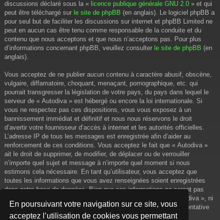
discussions déclaré sous la «
licence publique générale GNU 2.0
» et qui
peut être téléchargé sur
le site de phpBB
(en anglais). Le logiciel phpBB a
pour seul but de faciliter les discussions sur internet et phpBB Limited ne
peut en aucun cas être tenu comme responsable de la conduite et du
contenu que nous acceptons et que nous n’acceptons pas. Pour plus
d’informations concernant phpBB, veuillez consulter
le site de phpBB
(en
anglais).
Vous acceptez de ne publier aucun contenu à caractère abusif, obscène,
vulgaire, diffamatoire, choquant, menaçant, pornographique, etc. qui
pourrait transgresser la législation de votre pays, du pays dans lequel le
serveur de « Autodiva » est hébergé ou encore la loi internationale. Si
vous ne respectez pas ces dispositions, vous vous exposez à un
bannissement immédiat et définitif et nous nous réservons le droit
d’avertir votre fournisseur d’accès à internet et les autorités officielles.
L’adresse IP de tous les messages est enregistrée afin d’aider au
renforcement de ces conditions. Vous acceptez le fait que « Autodiva »
ait le droit de supprimer, de modifier, de déplacer ou de verrouiller
n’importe quel sujet et message à n’importe quel moment si nous
estimons cela nécessaire. En tant qu’utilisateur, vous acceptez que
toutes les informations que vous avez renseignées soient enregistrées
dans notre base de données. Bien que ces informations ne seront pas
diffusées à une tierce partie sans votre consentement, ni « Autodiva », ni
En poursuivant votre navigation sur ce site, vous
phpBB, ne pourront être tenus comme responsables en cas de tentative
acceptez l’utilisation de cookies vous permettant
de piratage informatique visant à compromettre vos données.