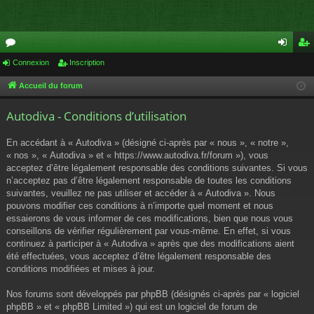
or
Connexion
Inscription
on
ns
u
ne
cri
Accueil du forum
m
xi
pti
Autodiva - Conditions d’utilisation
s
on
on
En accédant à « Autodiva » (désigné ci-après par « nous », « notre »,
« nos », « Autodiva » et « https://www.autodiva.fr/forum »), vous
acceptez d’être légalement responsable des conditions suivantes. Si vous
n’acceptez pas d’être légalement responsable de toutes les conditions
suivantes, veuillez ne pas utiliser et accéder à « Autodiva ». Nous
pouvons modifier ces conditions à n’importe quel moment et nous
essaierons de vous informer de ces modifications, bien que nous vous
conseillons de vérifier régulièrement par vous-même. En effet, si vous
continuez à participer à « Autodiva » après que des modifications aient
été effectuées, vous acceptez d’être légalement responsable des
conditions modifiées et mises à jour.
Nos forums sont développés par phpBB (désignés ci-après par « logiciel
phpBB » et « phpBB Limited ») qui est un logiciel de forum de