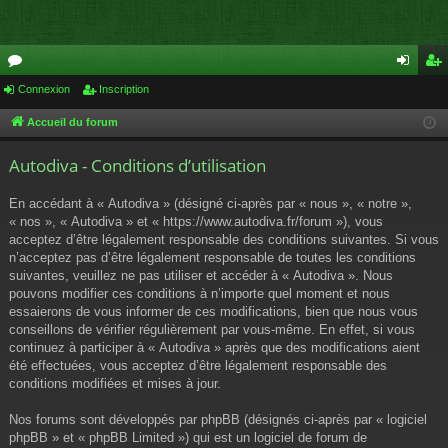
or
Connexion
Inscription
on
ns
u
ne
cri
Accueil du forum
m
xi
pti
Autodiva - Conditions d’utilisation
s
on
on
En accédant à « Autodiva » (désigné ci-après par « nous », « notre »,
« nos », « Autodiva » et « https://www.autodiva.fr/forum »), vous
acceptez d’être légalement responsable des conditions suivantes. Si vous
n’acceptez pas d’être légalement responsable de toutes les conditions
suivantes, veuillez ne pas utiliser et accéder à « Autodiva ». Nous
pouvons modifier ces conditions à n’importe quel moment et nous
essaierons de vous informer de ces modifications, bien que nous vous
conseillons de vérifier régulièrement par vous-même. En effet, si vous
continuez à participer à « Autodiva » après que des modifications aient
été effectuées, vous acceptez d’être légalement responsable des
conditions modifiées et mises à jour.
Nos forums sont développés par phpBB (désignés ci-après par « logiciel
phpBB » et « phpBB Limited ») qui est un logiciel de forum de