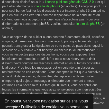
discussions déclaré sous la «
licence publique générale GNU 2.0
» et qui
peut être téléchargé sur
le site de phpBB
(en anglais). Le logiciel phpBB a
pour seul but de faciliter les discussions sur internet et phpBB Limited ne
peut en aucun cas être tenu comme responsable de la conduite et du
contenu que nous acceptons et que nous n’acceptons pas. Pour plus
d’informations concernant phpBB, veuillez consulter
le site de phpBB
(en
anglais).
Vous acceptez de ne publier aucun contenu à caractère abusif, obscène,
vulgaire, diffamatoire, choquant, menaçant, pornographique, etc. qui
pourrait transgresser la législation de votre pays, du pays dans lequel le
serveur de « Autodiva » est hébergé ou encore la loi internationale. Si
vous ne respectez pas ces dispositions, vous vous exposez à un
bannissement immédiat et définitif et nous nous réservons le droit
d’avertir votre fournisseur d’accès à internet et les autorités officielles.
L’adresse IP de tous les messages est enregistrée afin d’aider au
renforcement de ces conditions. Vous acceptez le fait que « Autodiva »
ait le droit de supprimer, de modifier, de déplacer ou de verrouiller
n’importe quel sujet et message à n’importe quel moment si nous
estimons cela nécessaire. En tant qu’utilisateur, vous acceptez que
toutes les informations que vous avez renseignées soient enregistrées
dans notre base de données. Bien que ces informations ne seront pas
diffusées à une tierce partie sans votre consentement, ni « Autodiva », ni
En poursuivant votre navigation sur ce site, vous
phpBB, ne pourront être tenus comme responsables en cas de tentative
acceptez l’utilisation de cookies vous permettant
de piratage informatique visant à compromettre vos données.