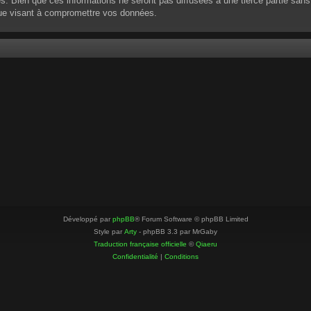
 Bien que ces informations ne seront pas diffusées à une tierce partie sans
que visant à compromettre vos données.
Développé par
phpBB
® Forum Software © phpBB Limited
Style par
Arty
- phpBB 3.3 par MrGaby
Traduction française officielle
©
Qiaeru
Confidentialité
|
Conditions