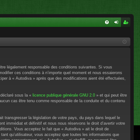
FA
on
ns
Q
ne
cri
xi
pti
on
on
’être légalement responsable des conditions suivantes. Si vous
 modifier ces conditions à n’importe quel moment et nous essaierons
ciper à « Autodiva » après que des modifications aient été effectuées,
 déclaré sous la «
licence publique générale GNU 2.0
» et qui peut être
en aucun cas être tenu comme responsable de la conduite et du contenu
t transgresser la législation de votre pays, du pays dans lequel le
 immédiat et définitif et nous nous réservons le droit d’avertir votre
itions. Vous acceptez le fait que « Autodiva » ait le droit de
tant qu’utilisateur, vous acceptez que toutes les informations que