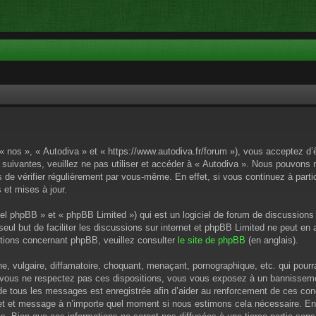
 « nos », « Autodiva » et « https://www.autodiva.fr/forum »), vous acceptez d
 suivantes, veuillez ne pas utiliser et accéder à « Autodiva ». Nous pouvons
de vérifier régulièrement par vous-même. En effet, si vous continuez à parti
 et mises à jour.
el phpBB » et « phpBB Limited ») qui est un logiciel de forum de discussions
 seul but de faciliter les discussions sur internet et phpBB Limited ne peut 
tions concernant phpBB, veuillez consulter
le site de phpBB
(en anglais).
 vulgaire, diffamatoire, choquant, menaçant, pornographique, etc. qui pourrai
i vous ne respectez pas ces dispositions, vous vous exposez à un bannissement
P de tous les messages est enregistrée afin d’aider au renforcement de ces cond
ujet et message à n’importe quel moment si nous estimons cela nécessaire. En 