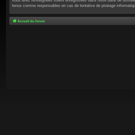
vous avez renseignées soient enregistrées dans notre base de données.
tenus comme responsables en cas de tentative de piratage informati
Accueil du forum