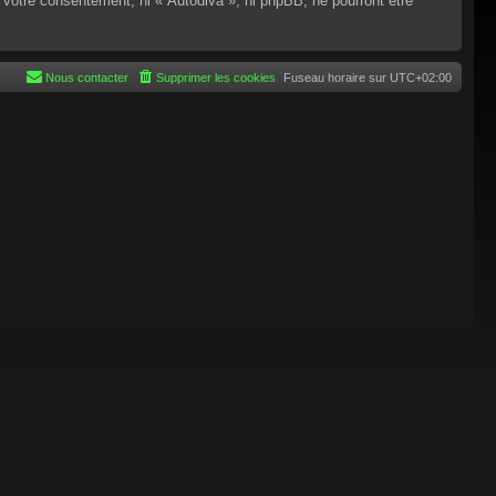
 votre consentement, ni « Autodiva », ni phpBB, ne pourront être
Nous contacter
Supprimer les cookies
Fuseau horaire sur
UTC+02:00