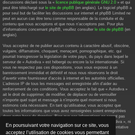
discussions déclaré sous la «
licence publique générale GNU 2.0
» et qui
peut être téléchargé sur
le site de phpBB
(en anglais). Le logiciel phpBB a
pour seul but de faciliter les discussions sur internet et phpBB Limited ne
peut en aucun cas être tenu comme responsable de la conduite et du
contenu que nous acceptons et que nous n’acceptons pas. Pour plus
d’informations concernant phpBB, veuillez consulter
le site de phpBB
(en
anglais).
Vous acceptez de ne publier aucun contenu à caractère abusif, obscène,
vulgaire, diffamatoire, choquant, menaçant, pornographique, etc. qui
pourrait transgresser la législation de votre pays, du pays dans lequel le
serveur de « Autodiva » est hébergé ou encore la loi internationale. Si
vous ne respectez pas ces dispositions, vous vous exposez à un
bannissement immédiat et définitif et nous nous réservons le droit
d’avertir votre fournisseur d’accès à internet et les autorités officielles.
L’adresse IP de tous les messages est enregistrée afin d’aider au
renforcement de ces conditions. Vous acceptez le fait que « Autodiva »
ait le droit de supprimer, de modifier, de déplacer ou de verrouiller
n’importe quel sujet et message à n’importe quel moment si nous
estimons cela nécessaire. En tant qu’utilisateur, vous acceptez que
toutes les informations que vous avez renseignées soient enregistrées
dans notre base de données. Bien que ces informations ne seront pas
diffusées à une tierce partie sans votre consentement, ni « Autodiva », ni
En poursuivant votre navigation sur ce site, vous
phpBB, ne pourront être tenus comme responsables en cas de tentative
acceptez l’utilisation de cookies vous permettant
de piratage informatique visant à compromettre vos données.