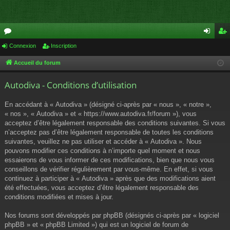
or
Connexion
Inscription
on
ns
u
ne
cri
Accueil du forum
m
xi
pti
Autodiva - Conditions d’utilisation
s
on
on
En accédant à « Autodiva » (désigné ci-après par « nous », « notre »,
« nos », « Autodiva » et « https://www.autodiva.fr/forum »), vous
acceptez d’être légalement responsable des conditions suivantes. Si vous
n’acceptez pas d’être légalement responsable de toutes les conditions
suivantes, veuillez ne pas utiliser et accéder à « Autodiva ». Nous
pouvons modifier ces conditions à n’importe quel moment et nous
essaierons de vous informer de ces modifications, bien que nous vous
conseillons de vérifier régulièrement par vous-même. En effet, si vous
continuez à participer à « Autodiva » après que des modifications aient
été effectuées, vous acceptez d’être légalement responsable des
conditions modifiées et mises à jour.
Nos forums sont développés par phpBB (désignés ci-après par « logiciel
phpBB » et « phpBB Limited ») qui est un logiciel de forum de