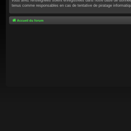
vous avez renseignées soient enregistrées dans notre base de données.
tenus comme responsables en cas de tentative de piratage informati
Accueil du forum