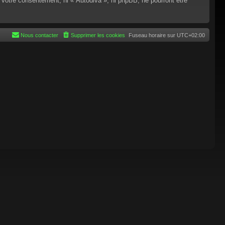
 votre consentement, ni « Autodiva », ni phpBB, ne pourront être
Nous contacter
Supprimer les cookies
Fuseau horaire sur
UTC+02:00