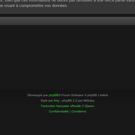
 Bien que ces informations ne seront pas diffusées à une tierce partie sans
que visant à compromettre vos données.
Développé par
phpBB
® Forum Software © phpBB Limited
Style par
Arty
- phpBB 3.3 par MrGaby
Traduction française officielle
©
Qiaeru
Confidentialité
|
Conditions