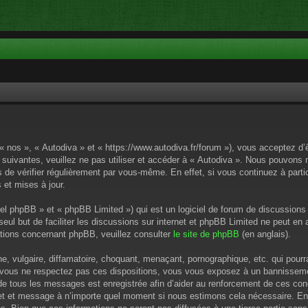
 « nos », « Autodiva » et « https://www.autodiva.fr/forum »), vous acceptez d
 suivantes, veuillez ne pas utiliser et accéder à « Autodiva ». Nous pouvons
de vérifier régulièrement par vous-même. En effet, si vous continuez à parti
 et mises à jour.
el phpBB » et « phpBB Limited ») qui est un logiciel de forum de discussions
 seul but de faciliter les discussions sur internet et phpBB Limited ne peut 
tions concernant phpBB, veuillez consulter
le site de phpBB
(en anglais).
 vulgaire, diffamatoire, choquant, menaçant, pornographique, etc. qui pourrai
i vous ne respectez pas ces dispositions, vous vous exposez à un bannissement
P de tous les messages est enregistrée afin d’aider au renforcement de ces cond
ujet et message à n’importe quel moment si nous estimons cela nécessaire. En 