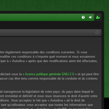
FA
on
ns
Q
ne
cri
xi
pti
on
on
’être légalement responsable des conditions suivantes. Si vous
 modifier ces conditions à n’importe quel moment et nous essaierons
ciper à « Autodiva » après que des modifications aient été effectuées,
 déclaré sous la «
licence publique générale GNU 2.0
» et qui peut être
en aucun cas être tenu comme responsable de la conduite et du contenu
t transgresser la législation de votre pays, du pays dans lequel le
 immédiat et définitif et nous nous réservons le droit d’avertir votre
itions. Vous acceptez le fait que « Autodiva » ait le droit de
tant qu’utilisateur, vous acceptez que toutes les informations que