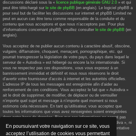
discussions déclaré sous la «
licence publique générale GNU 2.0
» et qui
peut être téléchargé sur
le site de phpBB
(en anglais). Le logiciel phpBB a
pour seul but de faciliter les discussions sur internet et phpBB Limited ne
peut en aucun cas être tenu comme responsable de la conduite et du
contenu que nous acceptons et que nous n’acceptons pas. Pour plus
d’informations concernant phpBB, veuillez consulter
le site de phpBB
(en
anglais).
Vous acceptez de ne publier aucun contenu à caractère abusif, obscène,
vulgaire, diffamatoire, choquant, menaçant, pornographique, etc. qui
pourrait transgresser la législation de votre pays, du pays dans lequel le
serveur de « Autodiva » est hébergé ou encore la loi internationale. Si
vous ne respectez pas ces dispositions, vous vous exposez à un
bannissement immédiat et définitif et nous nous réservons le droit
d’avertir votre fournisseur d’accès à internet et les autorités officielles.
L’adresse IP de tous les messages est enregistrée afin d’aider au
renforcement de ces conditions. Vous acceptez le fait que « Autodiva »
ait le droit de supprimer, de modifier, de déplacer ou de verrouiller
n’importe quel sujet et message à n’importe quel moment si nous
estimons cela nécessaire. En tant qu’utilisateur, vous acceptez que
toutes les informations que vous avez renseignées soient enregistrées
dans notre base de données. Bien que ces informations ne seront pas
diffusées à une tierce partie sans votre consentement, ni « Autodiva », ni
En poursuivant votre navigation sur ce site, vous
phpBB, ne pourront être tenus comme responsables en cas de tentative
acceptez l’utilisation de cookies vous permettant
de piratage informatique visant à compromettre vos données.