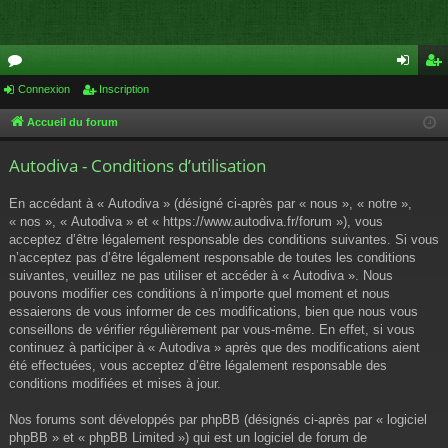
or
Connexion
Inscription
on
ns
u
ne
cri
Accueil du forum
m
xi
pti
Autodiva - Conditions d’utilisation
s
on
on
En accédant à « Autodiva » (désigné ci-après par « nous », « notre »,
« nos », « Autodiva » et « https://www.autodiva.fr/forum »), vous
acceptez d’être légalement responsable des conditions suivantes. Si vous
n’acceptez pas d’être légalement responsable de toutes les conditions
suivantes, veuillez ne pas utiliser et accéder à « Autodiva ». Nous
pouvons modifier ces conditions à n’importe quel moment et nous
essaierons de vous informer de ces modifications, bien que nous vous
conseillons de vérifier régulièrement par vous-même. En effet, si vous
continuez à participer à « Autodiva » après que des modifications aient
été effectuées, vous acceptez d’être légalement responsable des
conditions modifiées et mises à jour.
Nos forums sont développés par phpBB (désignés ci-après par « logiciel
phpBB » et « phpBB Limited ») qui est un logiciel de forum de